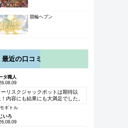
競輪ヘブン
最近の口コミ
ータ職人
26.08.09
ローリスクジャックポットは期待以
上！内容にも結果にも大満足でした。
モギトル
じいろ
26.08.09