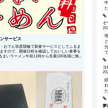
ぐ
20
ンサービス
・おでん弥彦競輪で新春サービスとしてふるま
ますので、開催日程を確認しておいしい食事を
まいラーメン午前11時から先着100名様に無...
コ
20
夢