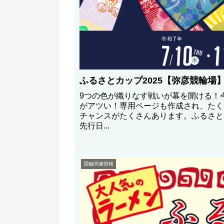
ふるさとカップ2025【弥彦競輪場
9つの色が織りなす戦いが幕を開ける！
がアツい！専用ページも作成され、たく
チャンスがたくさんあります。ふるさと
先行日...
競輪関連情報