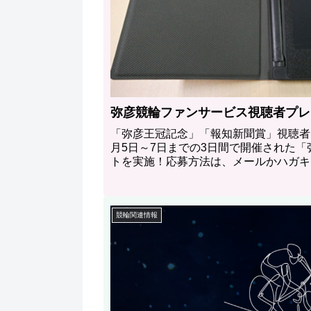
弥彦競輪ファンサービス視聴者プレ
「弥彦王冠記念」「報知新聞賞」視聴者プレ
月5日～7日までの3日間で開催された
トを実施！応募方法は、メールかハガキで
競輪関連情報