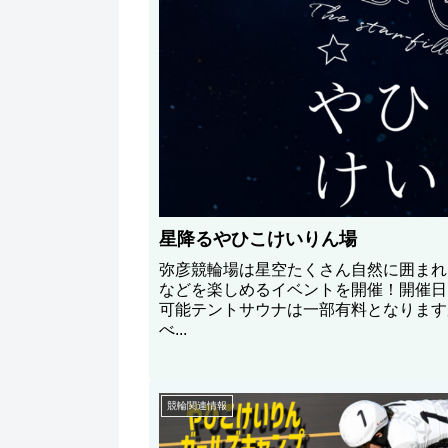
星降るやひこけいりん場
弥彦競輪場は星空たくさん自然に囲まれ
などを楽しめるイベントを開催！開催日は
可能テントサウナは一部有料となります
べ...
競輪関連情報