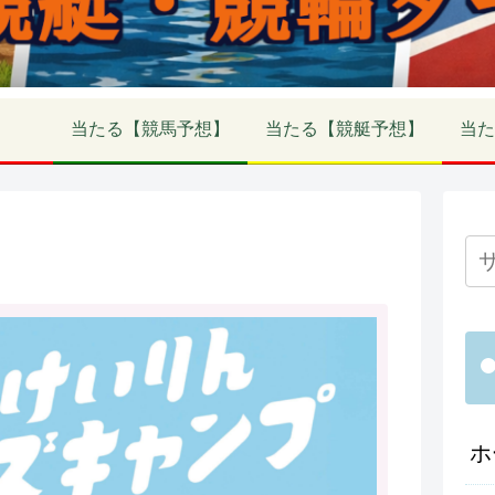
当たる【競馬予想】
当たる【競艇予想】
当た
ホ