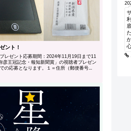
20
ゼント！
ゼント応募期間：2024年11月19日まで11
「弥彦王冠記念・報知新聞賞」の視聴者プレゼン
の応募となります。１＝住所（郵便番号...