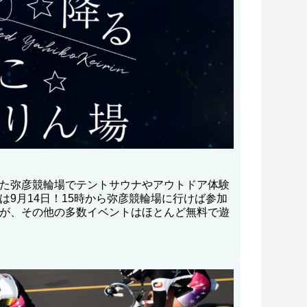
た弥彦競輪場でテントサウナやアウトドア体験
9月14日！15時から弥彦競輪場に行けば参加
が、その他の多数イベントはほとんど無料で遊