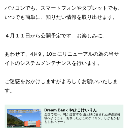
パソコンでも、スマートフォンやタブレットでも、
いつでも簡単に、知りたい情報を取り出せます。
４月１１日から公開予定です。お楽しみに。
あわせて、4月9，10日にリニューアルの為の当サ
イトのシステムメンテナンスを行います。
ご迷惑をおかけしますがよろしくお願いいたしま
す。
Dream Bank やひこけいりん
全国で唯一、村が運営する 山と緑に囲まれた弥彦競輪
場へようこそ「おれったとこのケイリン、しかもかお
もしれっぞー」