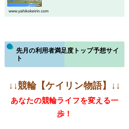
www.yahikokeirin.com
先月の利用者満足度トップ予想サイ
ト
↓↓競輪【ケイリン物語】↓↓
あなたの競輪ライフを変える一
歩！