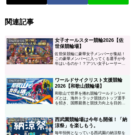
関連記事
女子オールスター競輪2026【佐
競輪関連情報
世保競輪場】
佐世保競輪に豪華女子メンバーが集結！
この豪華メンバーに入ってくる選手が今
年はいるのか！？アツい女子レーサーの
本気の勝負を見逃すな。レースだけでは
なく、場内イベントも盛り上がる3日間！
【全日】・女子オールスタードリームア
ワールドサイクリスト支援競輪
競輪関連情報
イスSEVENドリーム...
2026【和歌山競輪場】
和歌山で世界を捲れ競輪ワールドシリー
ズとは、海外トラック競技のトップ選手
を招き、国際親善と競技力向上を目的に
開催されてきた外国人選手招聘レース。
その歴史は1982年の「国際競輪」から始
まり、2009年からは「短期登録制度」と
西武園競輪場は今年も開催！「納
競輪関連情報
して継続されてき...
涼祭」を楽しもう。
毎年恒例となっている西武園の納涼祭を