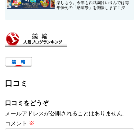
楽しもう。今年も西武園けいりんでは毎
年恒例の「納涼祭」を開催します！夕涼
みに皆様お誘い合わせの上ぜひご来場く
ださい。また、西武園競輪場のスタンド
からは所沢の夜空を彩る夏の風物詩｢西武
園ゆうえんち 打ち上げ...
口コミ
口コミをどうぞ
メールアドレスが公開されることはありません。
コメント
※