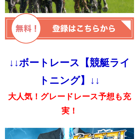
↓↓ボートレース【競艇ライ
トニング】↓↓
大人気！グレードレース予想も充
実！