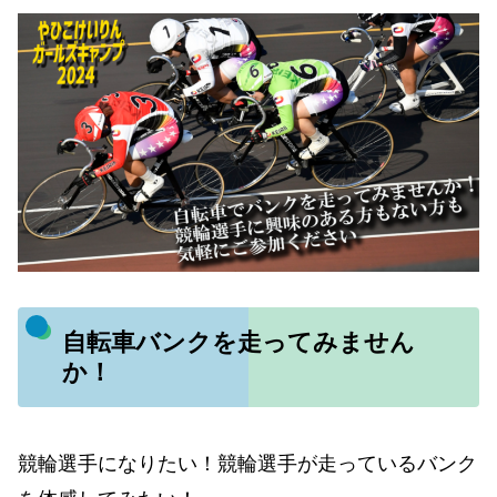
自転車バンクを走ってみません
か！
競輪選手になりたい！競輪選手が走っているバンク