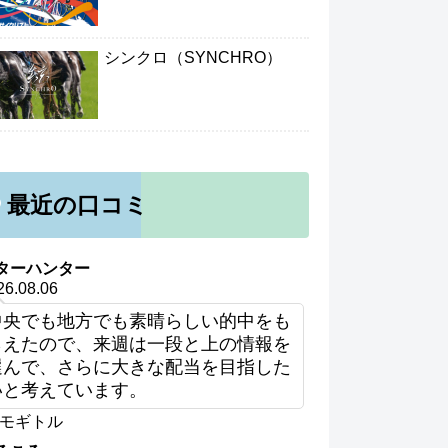
シンクロ（SYNCHRO）
最近の口コミ
ターハンター
26.08.06
中央でも地方でも素晴らしい的中をも
らえたので、来週は一段と上の情報を
選んで、さらに大きな配当を目指した
いと考えています。
モギトル