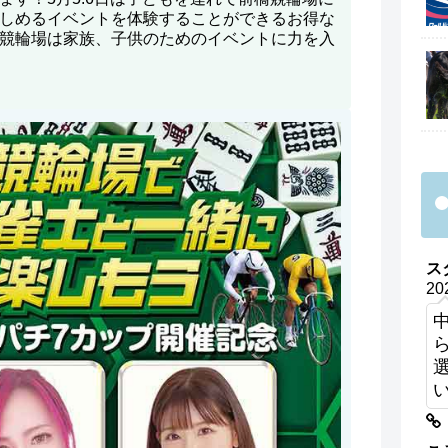
しめるイベントを体験することができるお得な
競輪場は家族、子供のためのイベントに力を入
ス
20