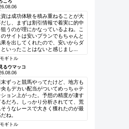
ろころ
26.08.06
投資は成功体験を積み重ねることが大
事だし、まずは割引情報で着実に的中
を狙うのが理にかなっているよね。こ
このサイトは安いプランでもちゃんと
結果を出してくれたので、安いからダ
メといったことはないと感じまし...
モギトル
見るウマッコ
26.08.06
週末ずっと競馬やってたけど、地方も
中央もデカい配当がついてめっちゃテ
ンション上がった。予想の精度が凄す
ぎるだろ。しっかり分析されてて、荒
れそうなレースで大きく獲れたのが最
高だね。
モギトル