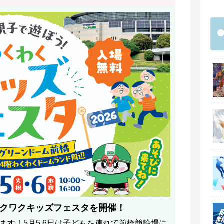
クワクキッズフェスタを開催！
す！5月5.6日は子どもを連れて前橋競輪場に