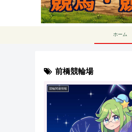
ホーム
前橋競輪場
競輪関連情報