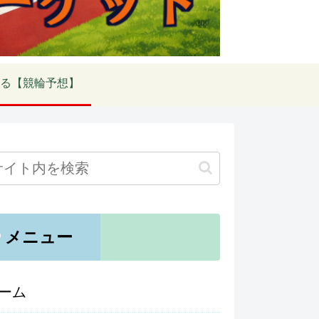
る【競輪予想】
メニュー
ーム