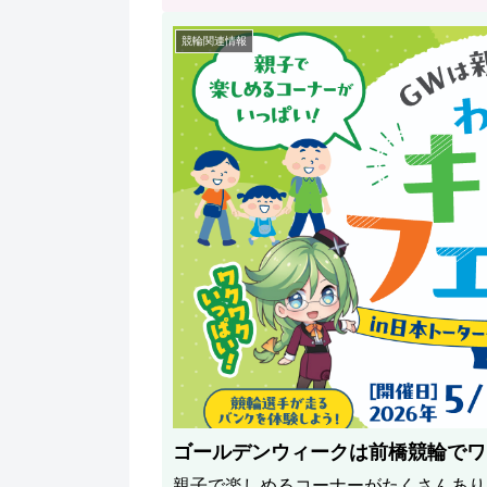
競輪関連情報
ゴールデンウィークは前橋競輪でワ
親子で楽しめるコーナーがたくさんありま