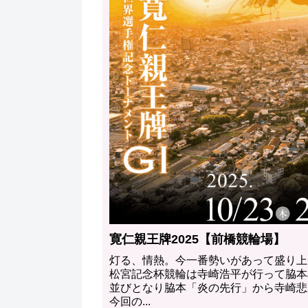
寛仁親王牌2025【前橋競輪場】
灯る、情熱。今一番勢いがあって盛り上
松宮記念杯競輪は寺崎浩平が行って脇本
並びとなり脇本「炎の先行」から寺崎悲
今回の...