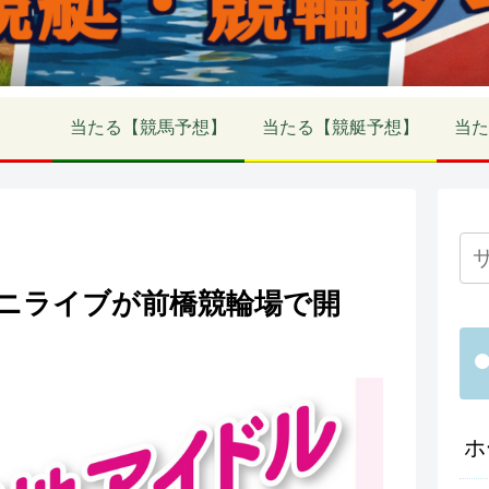
当たる【競馬予想】
当たる【競艇予想】
当た
ニライブが前橋競輪場で開
ホ