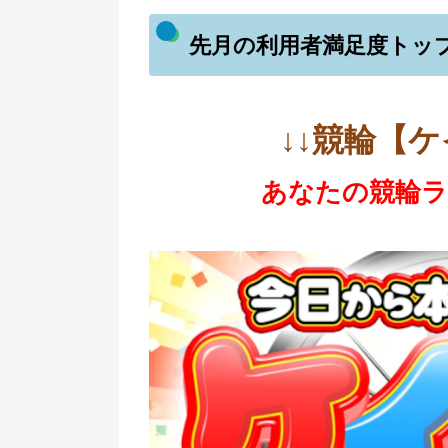
先月の利用者満足度トッ
↓↓競輪【ケ
あなたの競輪ラ