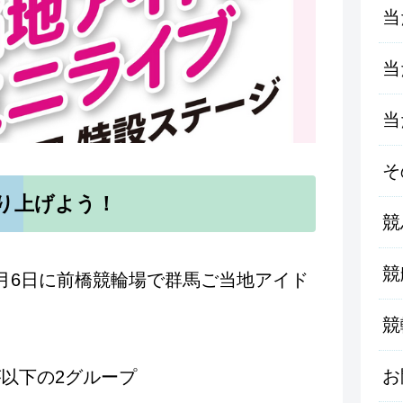
当
当
当
そ
り上げよう！
競
競
月6日に前橋競輪場で群馬ご当地アイド
競
お
以下の2グループ