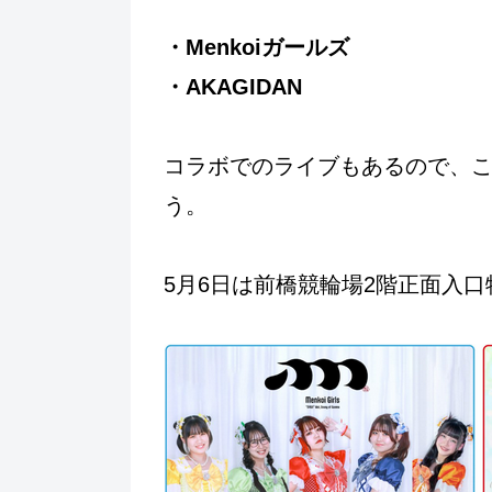
・Menkoiガールズ
・AKAGIDAN
コラボでのライブもあるので、
う。
5月6日は前橋競輪場2階正面入口