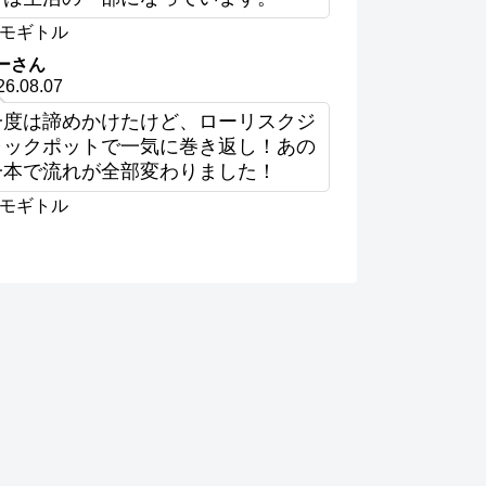
モギトル
ーさん
26.08.07
一度は諦めかけたけど、ローリスクジ
ャックポットで一気に巻き返し！あの
一本で流れが全部変わりました！
モギトル