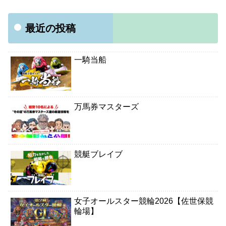
最近の投稿
一騎当船
万馬券マスターズ
競艇ブレイブ
女子オールスター競輪2026【佐世保競
輪場】