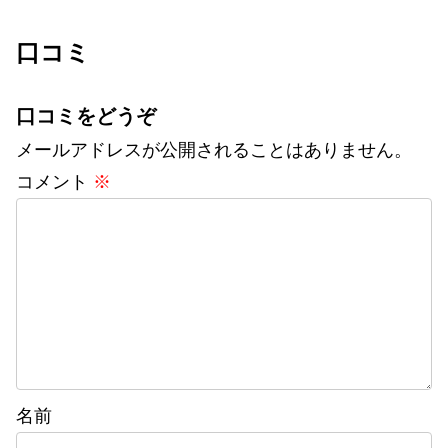
口コミ
口コミをどうぞ
メールアドレスが公開されることはありません。
コメント
※
名前