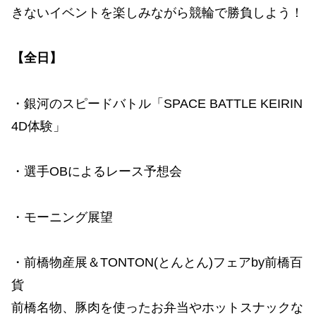
きないイベントを楽しみながら競輪で勝負しよう！
【全日】
・銀河のスピードバトル「SPACE BATTLE KEIRIN
4D体験」
・選手OBによるレース予想会
・モーニング展望
・前橋物産展＆TONTON(とんとん)フェアby前橋百
貨
前橋名物、豚肉を使ったお弁当やホットスナックな