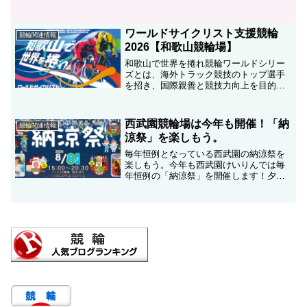
本気の勝負を見逃すな。レースだけでは
なく、場内イベントも盛り上がる3日間！
【全日】・女子オールスタードリームア
ワールドサイクリスト支援競輪
競輪関連情報
イスSEVENドリーム...
2026【和歌山競輪場】
和歌山で世界を捲れ競輪ワールドシリー
ズとは、海外トラック競技のトップ選手
を招き、国際親善と競技力向上を目的に
開催されてきた外国人選手招聘レース。
その歴史は1982年の「国際競輪」から始
まり、2009年からは「短期登録制度」と
西武園競輪場は今年も開催！「納
競輪関連情報
して継続されてき...
涼祭」を楽しもう。
毎年恒例となっている西武園の納涼祭を
楽しもう。今年も西武園けいりんでは毎
年恒例の「納涼祭」を開催します！夕涼
みに皆様お誘い合わせの上ぜひご来場く
ださい。また、西武園競輪場のスタンド
からは所沢の夜空を彩る夏の風物詩｢西武
園ゆうえんち 打ち上げ...