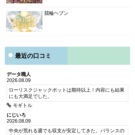
競輪ヘブン
最近の口コミ
データ職人
2026.08.09
ローリスクジャックポットは期待以上！内容にも結果
にも大満足でした。
モギトル
にじいろ
2026.08.09
中央が荒れる週でも収支が安定してきた。バランスの