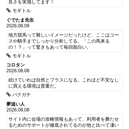
良さを実感してます！
モギトル
ぐでたま先生
2026.08.09
地方競馬って難しいイメージだったけど、ここはコー
スや騎手までしっかり分析してる。「この馬来る
の！？」って驚きもあって毎回面白い。
モギトル
コロタン
2026.08.08
続けていれば自然とプラスになる。これほど不安なし
に買える環境は貴重だ。
バクガチ
夢追い人
2026.08.08
サイト内に会場の攻略情報もあって、利用者を勝たせ
るためのサポートが徹底されてるのが他と比べて凄い