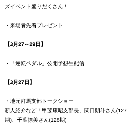
ズイベント盛りだくさん！
・来場者先着プレゼント
【3月27～29日】
・「逆転ペダル」公開予想生配信
【3月27日】
・地元群馬支部トークショー
新人紹介など！甲斐康昭支部長、関口朗斗さん(127
期)、千葉捺美さん(128期)