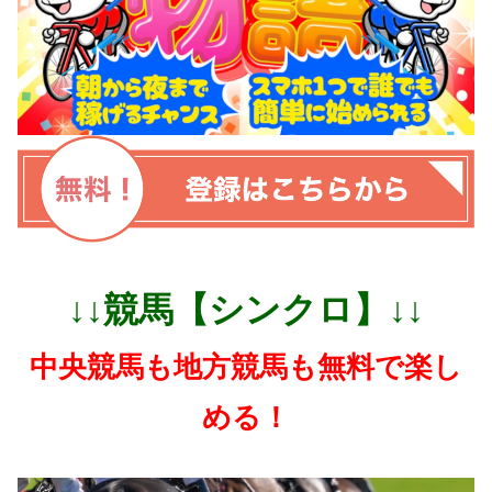
↓↓競馬【シンクロ】↓↓
中央競馬も地方競馬も無料で楽し
める！