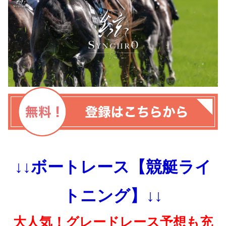
↓↓ボートレース【競艇ライ
トニング】↓↓
大人気！グレードレース予想も充