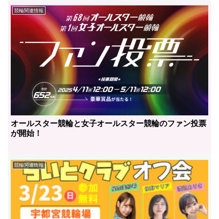
競輪関連情報
オールスター競輪と女子オールスター競輪のファン投票
が開始！
競輪関連情報