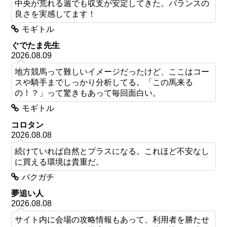
中央が荒れる週でも収支が安定してきた。バランスの
良さを実感してます！
モギトル
ぐでたま先生
2026.08.09
地方競馬って難しいイメージだったけど、ここはコー
スや騎手までしっかり分析してる。「この馬来る
の！？」って驚きもあって毎回面白い。
モギトル
コロタン
2026.08.08
続けていれば自然とプラスになる。これほど不安なし
に買える環境は貴重だ。
バクガチ
夢追い人
2026.08.08
サイト内に会場の攻略情報もあって、利用者を勝たせ