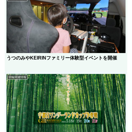
うつのみやKEIRINファミリー体験型イベントを開催
競輪関連情報