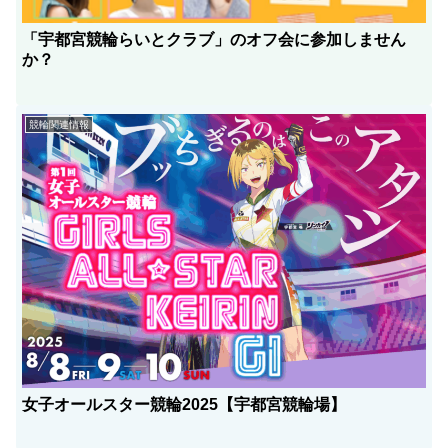
「宇都宮競輪らいとクラブ」のオフ会に参加しません
か？
競輪関連情報
女子オールスター競輪2025【宇都宮競輪場】