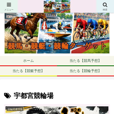
メニュー
検索
ホーム
当たる【競馬予想】
当たる【競艇予想】
当たる【競輪予想】
宇都宮競輪場
競輪関連情報