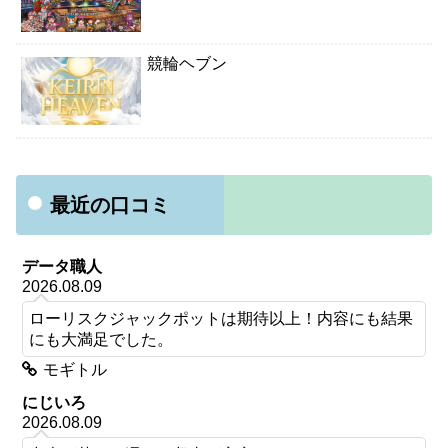
競輪ヘブン
最近の口コミ
データ職人
2026.08.09
ローリスクジャックポットは期待以上！内容にも結果
にも大満足でした。
モギトル
にじいろ
2026.08.09