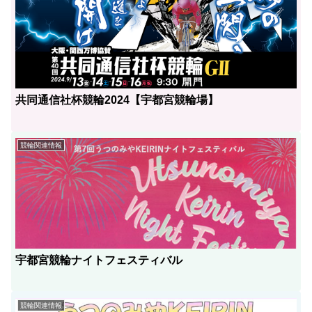
共同通信社杯競輪2024【宇都宮競輪場】
競輪関連情報
宇都宮競輪ナイトフェスティバル
競輪関連情報