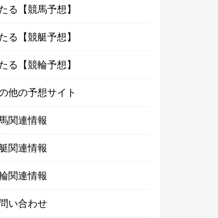
たる【競馬予想】
たる【競艇予想】
たる【競輪予想】
の他の予想サイト
馬関連情報
艇関連情報
輪関連情報
問い合わせ