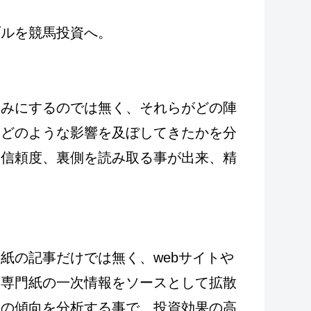
ブルを競馬投資へ。
呑みにするのでは無く、それらがどの陣
にどのような影響を及ぼしてきたかを分
、信頼度、裏側を読み取る事が出来、精
。
紙の記事だけでは無く、webサイトや
。専門紙の一次情報をソースとして拡散
想の傾向を分析する事で、投資効果の高