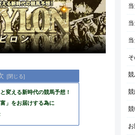
当
当
当
そ
競
次
競
へと変える新時代の競馬予想！
「富」をお届けする為に
競
録
お