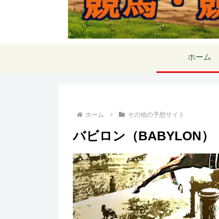
ホーム
ホーム
その他の予想サイト
バビロン（BABYLON）