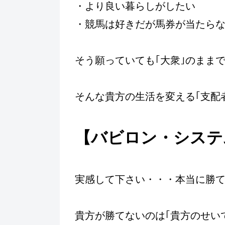
・より良い暮らしがしたい
・競馬は好きだが馬券が当たら
そう願っていても｢大衆｣のままで
そんな貴方の生活を変える｢支配
【バビロン・システ
実感して下さい・・・本当に勝
貴方が勝てないのは｢貴方のせい