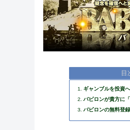
目
ギャンブルを投資
バビロンが貴方に
バビロンの無料登