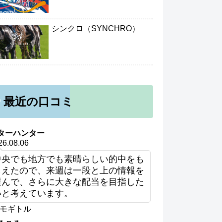
シンクロ（SYNCHRO）
最近の口コミ
ターハンター
26.08.06
中央でも地方でも素晴らしい的中をも
らえたので、来週は一段と上の情報を
選んで、さらに大きな配当を目指した
いと考えています。
モギトル