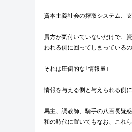
資本主義社会の搾取システム、
貴方が気付いていないだけで、
われる側に回ってしまっている
それは圧倒的な｢情報量｣
情報を与える側と与えられる側
馬主、調教師、騎手の八百長疑
和の時代に置いてもなお、これ