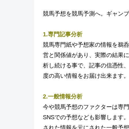
競馬予想を競馬予測へ。ギャン
1.専門記事分析
競馬専門紙や予想家の情報を鵜
営と関係値があり、実際の結果
析し続ける事で、記事の信憑性
度の高い情報をお届け出来ます
2.一般情報分析
今や競馬予想のファクターは専門
SNSでの予想なども影響します
された情報を元にされた一般予