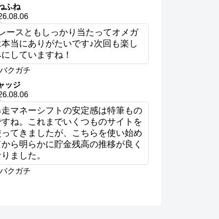
ねふね
26.08.06
2レースともしっかり当たってオメガ
は本当にありがたいです♪次回も楽し
みにしていますね！
バクガチ
ャッジ
26.08.06
爆走マネーシフトの安定感は特筆もの
ですね。これまでいくつものサイトを
使ってきましたが、こちらを使い始め
てから明らかに貯金残高の推移が良く
なりました。
バクガチ