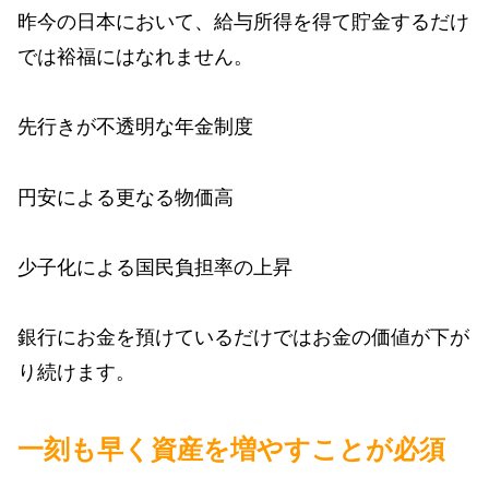
昨今の日本において、給与所得を得て貯金するだけ
では裕福にはなれません。
先行きが不透明な年金制度
円安による更なる物価高
少子化による国民負担率の上昇
銀行にお金を預けているだけではお金の価値が下が
り続けます。
一刻も早く資産を増やすことが必須