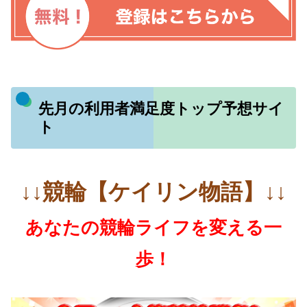
先月の利用者満足度トップ予想サイ
ト
↓↓競輪【ケイリン物語】↓↓
あなたの競輪ライフを変える一
歩！