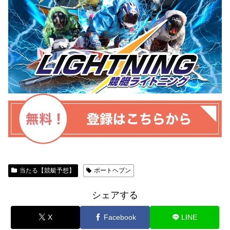
当たる【競艇予想】
ボートヘブン
シェアする
X
Facebook
LINE