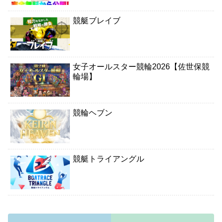
競艇ブレイブ
女子オールスター競輪2026【佐世保競
輪場】
競輪ヘブン
競艇トライアングル