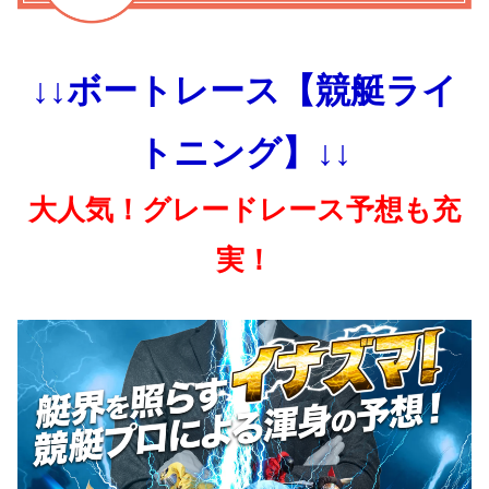
↓↓ボートレース【競艇ライ
トニング】↓↓
大人気！グレードレース予想も充
実！