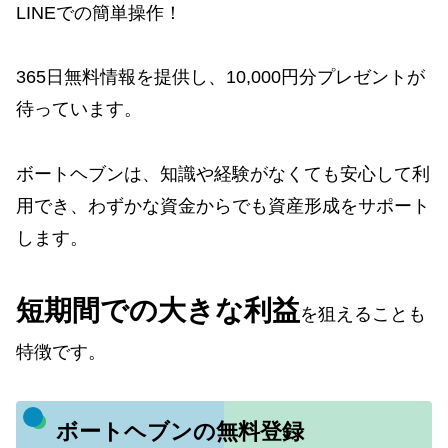
LINEでの簡単操作！
365日無料情報を提供し、10,000円分プレゼントが
待っています。
ボートヘブンは、知識や経験がなくても安心して利
用でき、わずかな資金からでも資産形成をサポート
します。
短期間での大きな利益
を狙えることも
特徴です。
ボートヘブンの無料登録