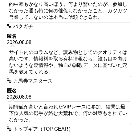
的中率もかなり高いほう。何より驚いたのが、参加し
なかった週も特に何の催促もなかったこと。ガツガツ
営業してこないのは本当に信頼できるわ。
バクガチ
匿名
2026.08.08
サイト内のコラムなど、読み物としてのクオリティは
高いです。情報料を取る有料情報なら、誰も目を向け
ないような裏情報や、独自の調教データに基づいた穴
馬を教えてくれる。
万馬券マスターズ
匿名
2026.08.08
期待値が高いと言われたVIPレースに参加。結果は最
下位人気の選手が絡む大荒れで、何の対策もされてい
なかった。
トップギア（TOP GEAR）