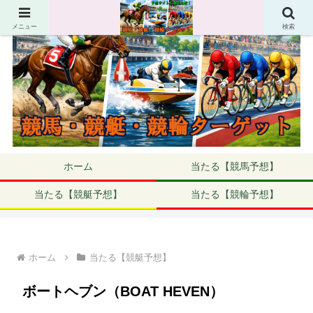
メニュー
検索
ホーム
当たる【競馬予想】
当たる【競艇予想】
当たる【競輪予想】
ホーム
当たる【競艇予想】
ボートヘブン（BOAT HEVEN）