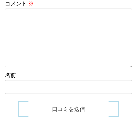
コメント
※
名前