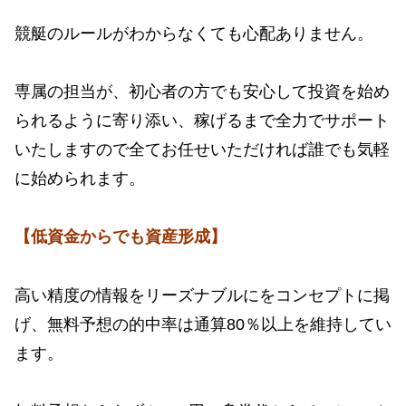
競艇のルールがわからなくても心配ありません。
専属の担当が、初心者の方でも安心して投資を始め
られるように寄り添い、稼げるまで全力でサポート
いたしますので全てお任せいただければ誰でも気軽
に始められます。
【低資金からでも資産形成】
高い精度の情報をリーズナブルにをコンセプトに掲
げ、無料予想の的中率は通算80％以上を維持してい
ます。