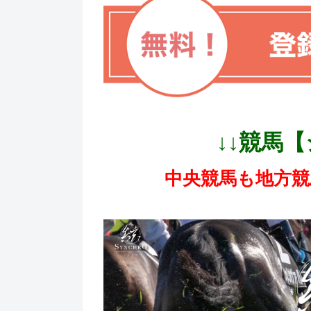
↓↓競馬【
中央競馬も地方競