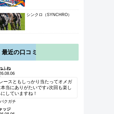
シンクロ（SYNCHRO）
最近の口コミ
ねふね
26.08.06
2レースともしっかり当たってオメガ
は本当にありがたいです♪次回も楽し
みにしていますね！
バクガチ
ャッジ