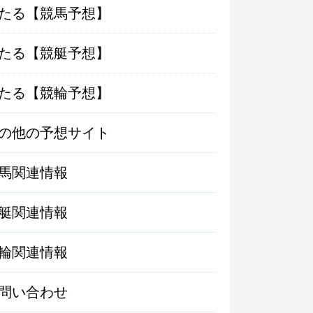
たる【競馬予想】
たる【競艇予想】
たる【競輪予想】
の他の予想サイト
馬関連情報
艇関連情報
輪関連情報
問い合わせ