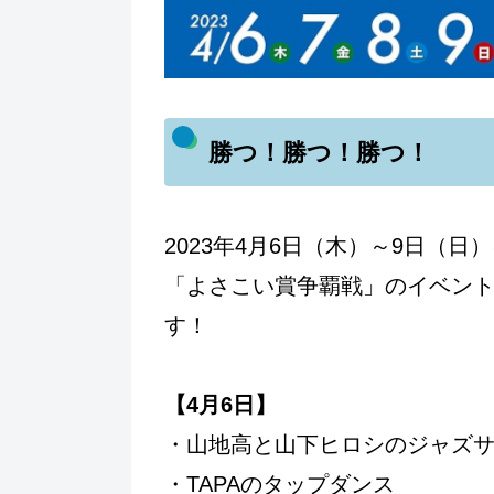
勝つ！勝つ！勝つ！
2023年4月6日（木）～9日（
「よさこい賞争覇戦」のイベン
す！
【4月6日】
・山地高と山下ヒロシのジャズ
・TAPAのタップダンス