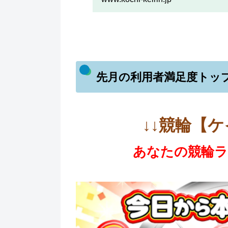
先月の利用者満足度トッ
↓↓競輪【ケ
あなたの競輪ラ