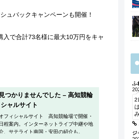
ッシュバックキャンペーンも開催！
券購入で合計73名様に最大10万円をキャ
！
ふ
20
見つかりませんでした – 高知競輪
ィシャルサイト
オフィシャルサイト 高知競輪場で開催・
日程案内。インターネットライブ中継や地
介、サテライト南国・安田の紹介も。
ジ