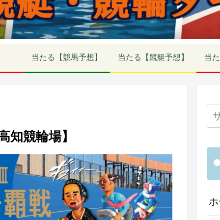
当たる【競馬予想】
当たる【競艇予想】
当た
【高知競輪場】
ホ