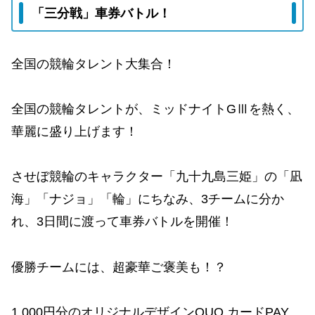
「三分戦」車券バトル！
全国の競輪タレント大集合！
全国の競輪タレントが、ミッドナイトGⅢを熱く、
華麗に盛り上げます！
させぼ競輪のキャラクター「九十九島三姫」の「凪
海」「ナジョ」「輪」にちなみ、3チームに分か
れ、3日間に渡って車券バトルを開催！
優勝チームには、超豪華ご褒美も！？
1,000円分のオリジナルデザインQUO カードPAY