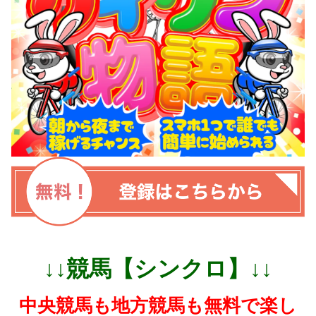
↓↓競馬【シンクロ】↓↓
中央競馬も地方競馬も無料で楽し