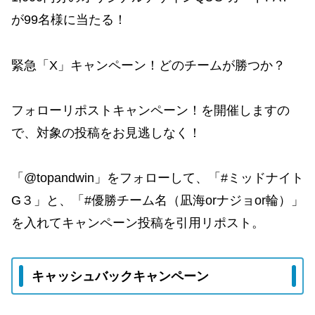
が99名様に当たる！
緊急「X」キャンペーン！どのチームが勝つか？
フォローリポストキャンペーン！を開催しますの
で、対象の投稿をお見逃しなく！
「@topandwin」をフォローして、「#ミッドナイト
G３」と、「#優勝チーム名（凪海orナジョor輪）」
を入れてキャンペーン投稿を引用リポスト。
キャッシュバックキャンペーン