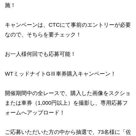
施！
キャンペーンは、CTCにて事前のエントリーが必要
なので、そちらを要チェック！
お一人様何回でも応募可能！
WTミッドナイトGⅢ車券購入キャンペーン！
開催期間中の全レースで、購入した画像をスクショ
または車券（1,000円以上）を撮影し、専用応募フ
ォームへアップロード！
ご応募いただいた方の中から抽選で、73名様に「佐