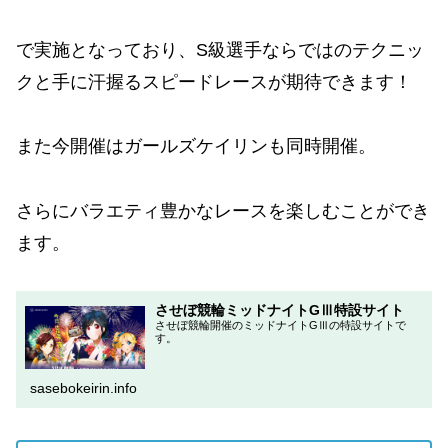
で実施となっており、S級選手ならではのテクニッ
クと手に汗握るスピードレースが期待できます！
また今開催はガールズケイリンも同時開催。
さらにバラエティ豊かなレースを楽しむことができ
ます。
させぼ競輪ミッドナイトGⅢ特設サイト
させぼ競輪開催のミッドナイトGⅢの特設サイトで
す。
sasebokeirin.info