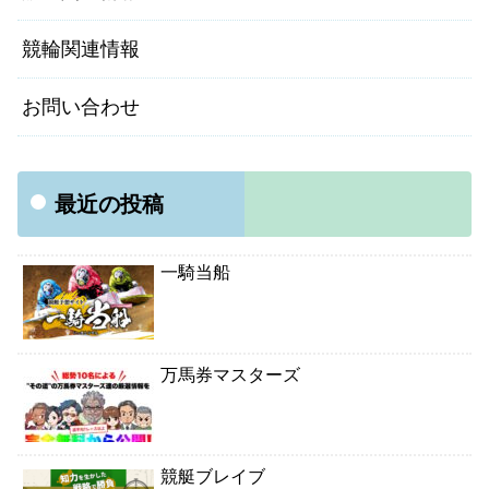
競輪関連情報
お問い合わせ
最近の投稿
一騎当船
万馬券マスターズ
競艇ブレイブ