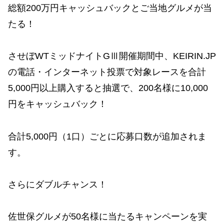
総額200万円キャッシュバックとご当地グルメが当
たる！
させぼWTミッドナイトGⅢ開催期間中、KEIRIN.JP
の電話・インターネット投票で対象レースを合計
5,000円以上購入すると抽選で、200名様に10,000
円をキャッシュバック！
合計5,000円（1口）ごとに応募口数が追加されま
す。
さらにダブルチャンス！
佐世保グルメが50名様に当たるキャンペーンを実