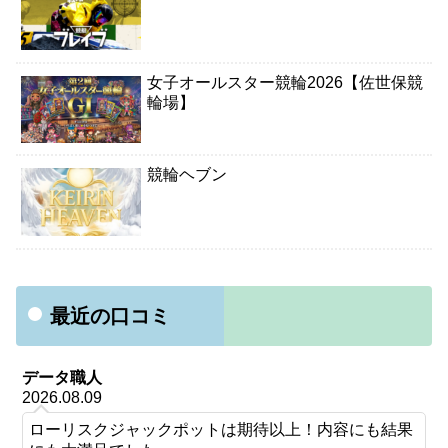
女子オールスター競輪2026【佐世保競
輪場】
競輪ヘブン
最近の口コミ
データ職人
2026.08.09
ローリスクジャックポットは期待以上！内容にも結果