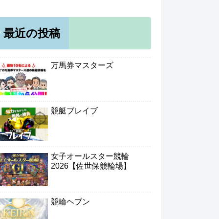
最近の投稿
万馬券マスターズ
競艇ブレイブ
女子オールスター競輪
2026【佐世保競輪場】
競輪ヘブン