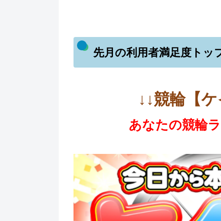
先月の利用者満足度トッ
↓↓競輪【ケ
あなたの競輪ラ