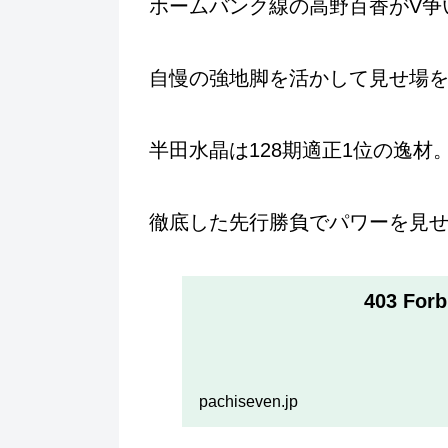
ホームバンク線の高野百香がV争
自慢の強地脚を活かして見せ場
半田水晶は128期適正1位の逸材
徹底した先行勝負でパワーを見
403 For
pachiseven.jp