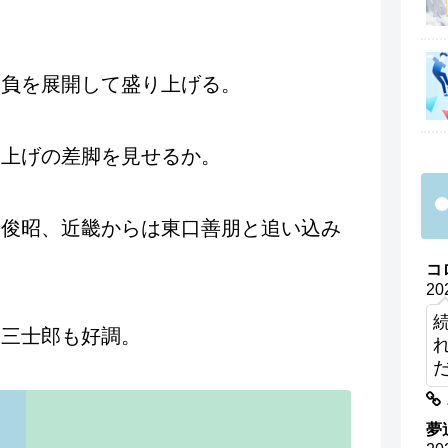
勝負を展開して盛り上げる。
格上げの差脚を見せるか。
見俊昭、近畿からは東口善朋と追い込み
コ
20
川三士郎も好調。
夢