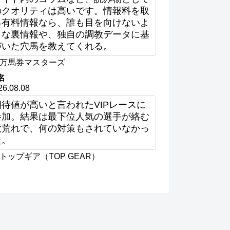
のクオリティは高いです。情報料を取
る有料情報なら、誰も目を向けないよ
うな裏情報や、独自の調教データに基
づいた穴馬を教えてくれる。
万馬券マスターズ
名
26.08.08
期待値が高いと言われたVIPレースに
参加。結果は最下位人気の選手が絡む
大荒れで、何の対策もされていなかっ
た。
トップギア（TOP GEAR）