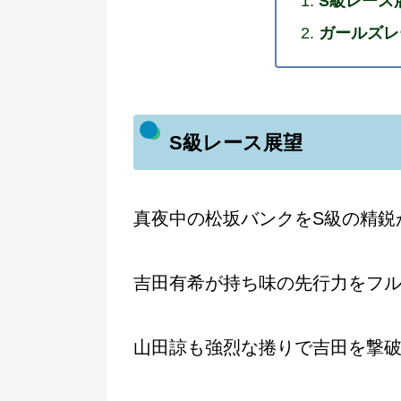
S級レース
ガールズレ
S級レース展望
真夜中の松坂バンクをS級の精鋭
吉田有希が持ち味の先行力をフル
山田諒も強烈な捲りで吉田を撃