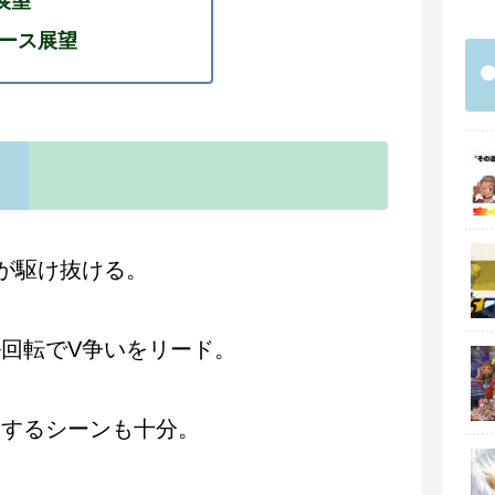
展望
ース展望
が駆け抜ける。
回転でV争いをリード。
破するシーンも十分。