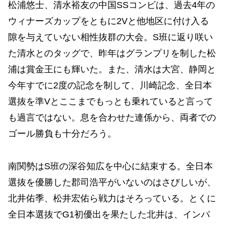
松浦悠士、清水裕友の中国SSコンビは、過去4年の
ウィナーズカップをともに2Vと他地区に付け入る
隙を与えていない相性抜群の大会。S班に返り咲い
た清水とのタッグで、昨年はグランプリを制した松
浦は賞金王にも輝いた。また、清水は大宮、静岡と
今年すでに2度の記念を制して、川崎記念、全日本
選抜を準Vとここまでもっとも乗れていると言って
も過言ではない。息を合わせた連係から、両者での
ゴール勝負も十分だろう。
南関勢はS班の深谷知広を中心に結束する。全日本
選抜を優勝した郡司浩平がいないのはさびしいが、
北井佑季、松井宏佑ら戦力はそろっている。とくに
全日本選抜でG1初優出を果たした北井は、インパ