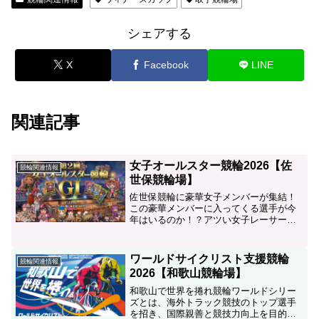
シェアする
X
Facebook
LINE
関連記事
女子オールスター競輪2026【佐
競輪関連情報
世保競輪場】
佐世保競輪に豪華女子メンバーが集結！
この豪華メンバーに入ってくる選手が今
年はいるのか！？アツい女子レーサーの
本気の勝負を見逃すな。レースだけでは
なく、場内イベントも盛り上がる3日間！
【全日】・女子オールスタードリームア
ワールドサイクリスト支援競輪
競輪関連情報
イスSEVENドリーム...
2026【和歌山競輪場】
和歌山で世界を捲れ競輪ワールドシリー
ズとは、海外トラック競技のトップ選手
を招き、国際親善と競技力向上を目的に