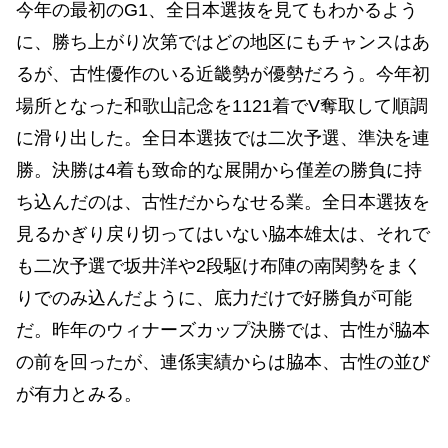
今年の最初のG1、全日本選抜を見てもわかるよう
に、勝ち上がり次第ではどの地区にもチャンスはあ
るが、古性優作のいる近畿勢が優勢だろう。今年初
場所となった和歌山記念を1121着でV奪取して順調
に滑り出した。全日本選抜では二次予選、準決を連
勝。決勝は4着も致命的な展開から僅差の勝負に持
ち込んだのは、古性だからなせる業。全日本選抜を
見るかぎり戻り切ってはいない脇本雄太は、それで
も二次予選で坂井洋や2段駆け布陣の南関勢をまく
りでのみ込んだように、底力だけで好勝負が可能
だ。昨年のウィナーズカップ決勝では、古性が脇本
の前を回ったが、連係実績からは脇本、古性の並び
が有力とみる。