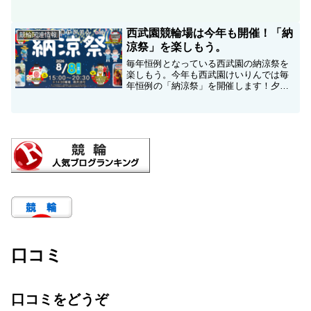
開催されてきた外国人選手招聘レース。
その歴史は1982年の「国際競輪」から始
まり、2009年からは「短期登録制度」と
西武園競輪場は今年も開催！「納
競輪関連情報
して継続されてき...
涼祭」を楽しもう。
毎年恒例となっている西武園の納涼祭を
楽しもう。今年も西武園けいりんでは毎
年恒例の「納涼祭」を開催します！夕涼
みに皆様お誘い合わせの上ぜひご来場く
ださい。また、西武園競輪場のスタンド
からは所沢の夜空を彩る夏の風物詩｢西武
園ゆうえんち 打ち上げ...
口コミ
口コミをどうぞ