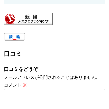
ださい。また、西武園競輪場のスタンド
からは所沢の夜空を彩る夏の風物詩｢西武
園ゆうえんち 打ち上げ...
口コミ
口コミをどうぞ
メールアドレスが公開されることはありません。
コメント
※