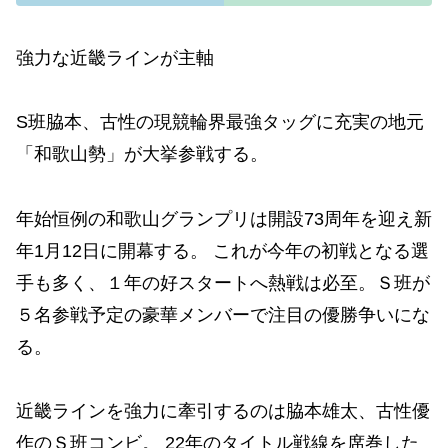
強力な近畿ラインが主軸
S班脇本、古性の現競輪界最強タッグに充実の地元
「和歌山勢」が大挙参戦する。
年始恒例の和歌山グランプリは開設73周年を迎え新
年1月12日に開幕する。 これが今年の初戦となる選
手も多く、１年の好スタートへ熱戦は必至。Ｓ班が
５名参戦予定の豪華メンバーで注目の優勝争いにな
る。
近畿ラインを強力に牽引するのは脇本雄太、古性優
作のＳ班コンビ。 22年のタイトル戦線を席巻した