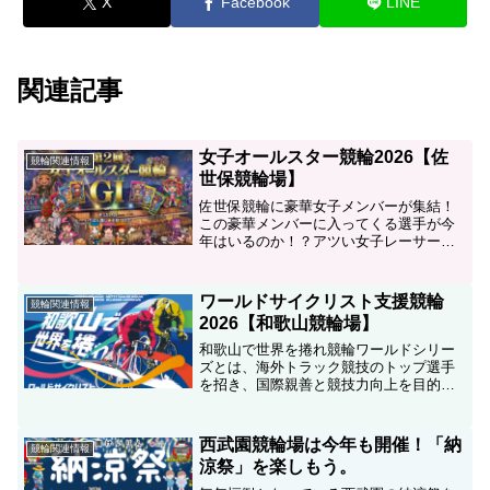
X
Facebook
LINE
関連記事
女子オールスター競輪2026【佐
競輪関連情報
世保競輪場】
佐世保競輪に豪華女子メンバーが集結！
この豪華メンバーに入ってくる選手が今
年はいるのか！？アツい女子レーサーの
本気の勝負を見逃すな。レースだけでは
なく、場内イベントも盛り上がる3日間！
【全日】・女子オールスタードリームア
ワールドサイクリスト支援競輪
競輪関連情報
イスSEVENドリーム...
2026【和歌山競輪場】
和歌山で世界を捲れ競輪ワールドシリー
ズとは、海外トラック競技のトップ選手
を招き、国際親善と競技力向上を目的に
開催されてきた外国人選手招聘レース。
その歴史は1982年の「国際競輪」から始
まり、2009年からは「短期登録制度」と
西武園競輪場は今年も開催！「納
競輪関連情報
して継続されてき...
涼祭」を楽しもう。