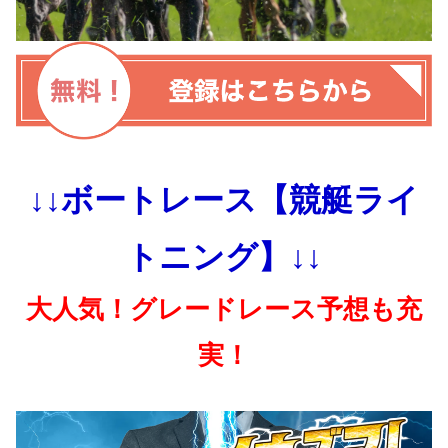
↓↓ボートレース【競艇ライ
トニング】↓↓
大人気！グレードレース予想も充
実！