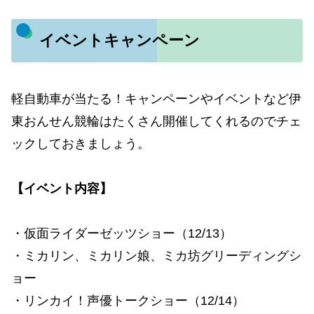
イベントキャンペーン
軽自動車が当たる！キャンペーンやイベントなど伊
東おんせん競輪はたくさん開催してくれるのでチェ
ックしておきましょう。
【イベント内容】
・仮面ライダーゼッツショー（12/13）
・ミカリン、ミカリン娘、ミカ坊グリーディングシ
ョー
・リンカイ！声優トークショー（12/14）