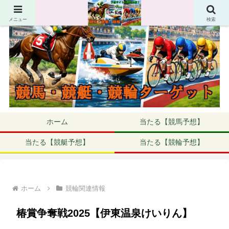
メニュー
検索
ホーム
当たる【競馬予想】
当たる【競艇予想】
当たる【競輪予想】
ホーム
競輪関連情報
椿賞争奪戦2025【伊東温泉けいりん】