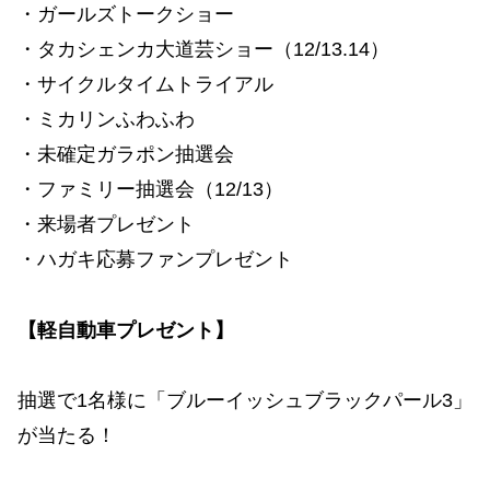
・ガールズトークショー
・タカシェンカ大道芸ショー（12/13.14）
・サイクルタイムトライアル
・ミカリンふわふわ
・未確定ガラポン抽選会
・ファミリー抽選会（12/13）
・来場者プレゼント
・ハガキ応募ファンプレゼント
【軽自動車プレゼント】
抽選で1名様に「ブルーイッシュブラックパール3」
が当たる！