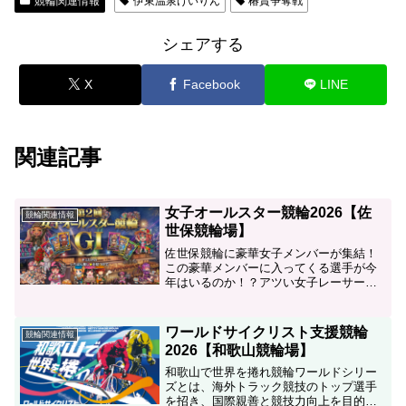
競輪関連情報
伊東温泉けいりん
椿賞争奪戦
シェアする
X
Facebook
LINE
関連記事
女子オールスター競輪2026【佐
競輪関連情報
世保競輪場】
佐世保競輪に豪華女子メンバーが集結！
この豪華メンバーに入ってくる選手が今
年はいるのか！？アツい女子レーサーの
本気の勝負を見逃すな。レースだけでは
なく、場内イベントも盛り上がる3日間！
【全日】・女子オールスタードリームア
ワールドサイクリスト支援競輪
競輪関連情報
イスSEVENドリーム...
2026【和歌山競輪場】
和歌山で世界を捲れ競輪ワールドシリー
ズとは、海外トラック競技のトップ選手
を招き、国際親善と競技力向上を目的に