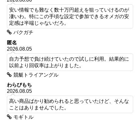
安い情報でも難なく数十万円超えを狙っていけるのが
凄いわ。特にこの手頃な設定で参加できるオメガの安
定感は半端じゃないだろ。
バクガチ
匿名
2026.08.05
自力予想で負け続けていたので試しに利用。結果的に
以前より回収率は上がりました。
競艇トライアングル
わらびもち
2026.08.05
高い商品ばかり勧められると思っていたけど、そんな
ことはありませんでした。
モギトル