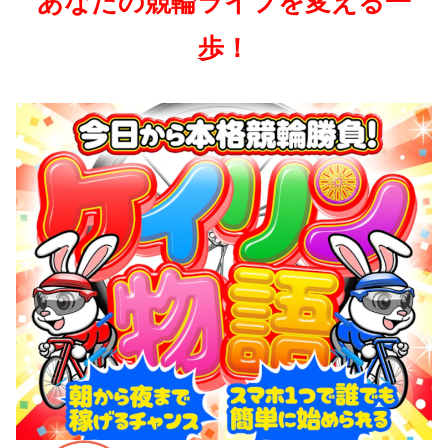
あなたの競輪ライフを変える一
歩！