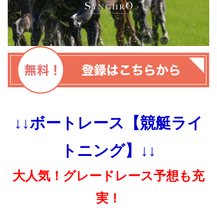
↓↓ボートレース【競艇ライ
トニング】↓↓
大人気！グレードレース予想も充
実！