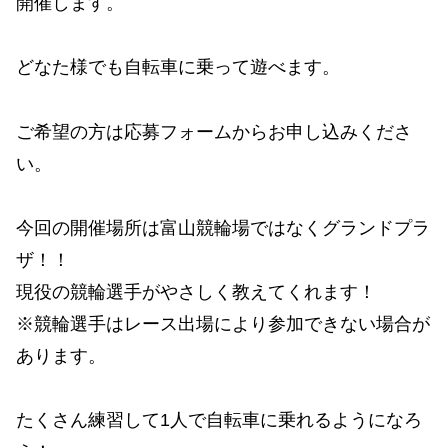
開催します。
どなた様でも自転車に乗って遊べます。
ご希望の方は応募フォームからお申し込みくださ
い。
今回の開催場所は富山競輪場ではなくグランドプラ
ザ！！
現役の競輪選手がやさしく教えてくれます！
※競輪選手はレース出場により参加できない場合が
あります。
たくさん練習して1人で自転車に乗れるようになろ