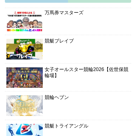
万馬券マスターズ
競艇ブレイブ
女子オールスター競輪2026【佐世保競
輪場】
競輪ヘブン
競艇トライアングル