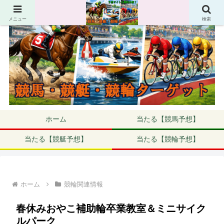
メニュー
検索
ホーム
当たる【競馬予想】
当たる【競艇予想】
当たる【競輪予想】
ホーム
競輪関連情報
春休みおやこ補助輪卒業教室＆ミニサイク
ルパーク