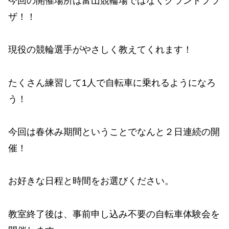
今回の開催場所は富山競輪場ではなくグランドプラ
ザ！！
現役の競輪選手がやさしく教えてくれます！
たくさん練習して1人で自転車に乗れるようになろ
う！
今回は春休み期間ということでなんと２日連続の開
催！
お好きな日程と時間をお選びください。
教室終了後は、事前申し込み不要の自転車体験会を