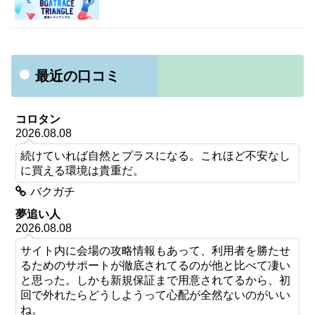
最近の口コミ
コロタン
2026.08.08
続けていれば自然とプラスになる。これほど不安なし
に買える環境は貴重だ。
バクガチ
夢追い人
2026.08.08
サイト内に会場の攻略情報もあって、利用者を勝たせ
るためのサポートが徹底されてるのが他と比べて凄い
と思った。しかも新規保証まで用意されてるから、初
回で外れたらどうしようって心配が全然ないのがいい
ね。