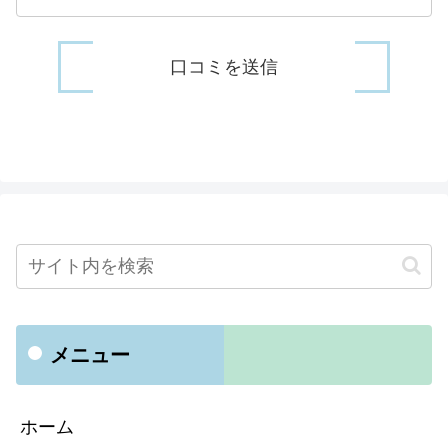
メニュー
ホーム