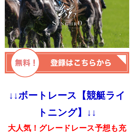
↓↓ボートレース【競艇ライ
トニング】↓↓
大人気！グレードレース予想も充