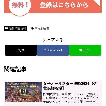
競輪関連情報
高松競輪場
シェアする
X
Facebook
LINE
関連記事
女子オールスター競輪2026【佐
競輪関連情報
世保競輪場】
佐世保競輪に豪華女子メンバーが集結！
この豪華メンバーに入ってくる選手が今
年はいるのか！？アツい女子レーサーの
本気の勝負を見逃すな。レースだけでは