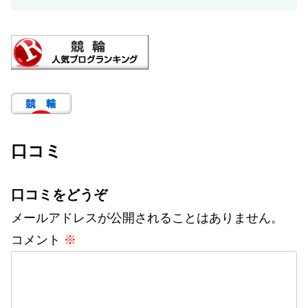
ださい。また、西武園競輪場のスタンド
からは所沢の夜空を彩る夏の風物詩｢西武
園ゆうえんち 打ち上げ...
口コミ
口コミをどうぞ
メールアドレスが公開されることはありません。
コメント
※