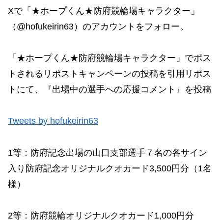
Xで「★ホープくん★防府競輪場キャラクター」
（@hofukeirin63）のアカウントをフォロー。
「★ホープくん★防府競輪場キャラクター」でポス
トされるリポストキャンペーンの投稿を引用リポス
トにて、『出場中の選手への応援コメント』を投稿
Tweets by hofukeirin63
1等：防府記念出場の山口支部選手７名の各サイン
入り防府記念オリジナルクオカード3,500円分（1名
様）
2等：防府競輪オリジナルクオカード1,000円分