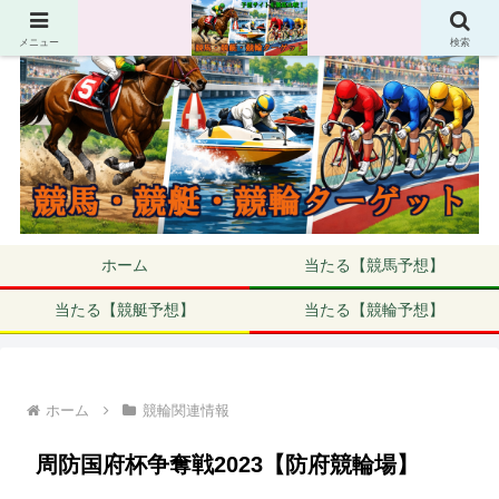
メニュー
検索
ホーム
当たる【競馬予想】
当たる【競艇予想】
当たる【競輪予想】
ホーム
競輪関連情報
周防国府杯争奪戦2023【防府競輪場】