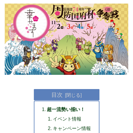
目次
超一流勢い揃い！
イベント情報
キャンペーン情報