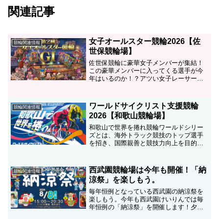
関連記事
女子オールスター競輪2026【佐
競輪関連情報
世保競輪場】
佐世保競輪に豪華女子メンバーが集結！
この豪華メンバーに入ってくる選手が今
年はいるのか！？アツい女子レーサーの
本気の勝負を見逃すな。レースだけでは
なく、場内イベントも盛り上がる3日間！
【全日】・女子オールスタードリームア
ワールドサイクリスト支援競輪
競輪関連情報
イスSEVENドリーム...
2026【和歌山競輪場】
和歌山で世界を捲れ競輪ワールドシリー
ズとは、海外トラック競技のトップ選手
を招き、国際親善と競技力向上を目的に
開催されてきた外国人選手招聘レース。
その歴史は1982年の「国際競輪」から始
まり、2009年からは「短期登録制度」と
西武園競輪場は今年も開催！「納
競輪関連情報
して継続されてき...
涼祭」を楽しもう。
毎年恒例となっている西武園の納涼祭を
楽しもう。今年も西武園けいりんでは毎
年恒例の「納涼祭」を開催します！夕涼
みに皆様お誘い合わせの上ぜひご来場く