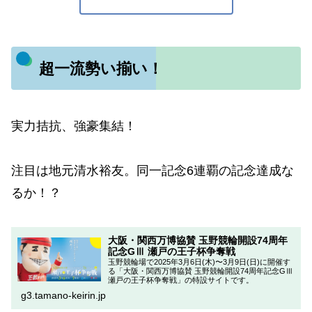
超一流勢い揃い！
実力拮抗、強豪集結！
注目は地元清水裕友。同一記念6連覇の記念達成な
るか！？
大阪・関西万博協賛 玉野競輪開設74周年
記念GⅢ 瀬戸の王子杯争奪戦
玉野競輪場で2025年3月6日(木)〜3月9日(日)に開催す
る「大阪・関西万博協賛 玉野競輪開設74周年記念GⅢ
瀬戸の王子杯争奪戦」の特設サイトです。
g3.tamano-keirin.jp