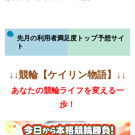
先月の利用者満足度トップ予想サイ
ト
↓↓競輪【ケイリン物語】↓↓
あなたの競輪ライフを変える一
歩！