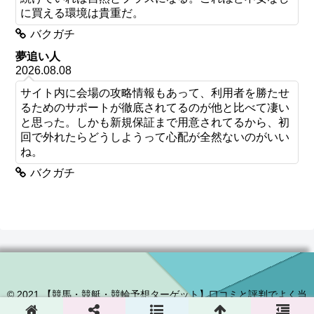
に買える環境は貴重だ。
バクガチ
夢追い人
2026.08.08
サイト内に会場の攻略情報もあって、利用者を勝たせ
るためのサポートが徹底されてるのが他と比べて凄い
と思った。しかも新規保証まで用意されてるから、初
回で外れたらどうしようって心配が全然ないのがいい
ね。
バクガチ
© 2021 【競馬・競艇・競輪予想ターゲット】口コミと評判でよく当
たる予想サイトがチェックできる！.