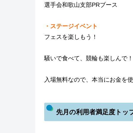
選手会和歌山支部PRブース
・ステージイベント
フェスを楽しもう！
騒いで食べて、競輪も楽しんで
入場無料なので、本当にお金を
先月の利用者満足度トッ