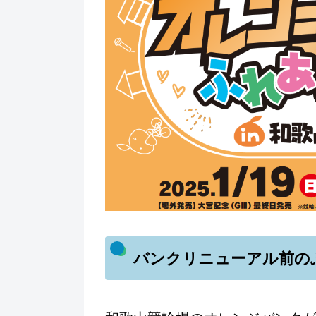
バンクリニューアル前の