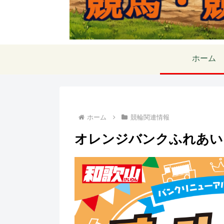
ホーム
ホーム
競輪関連情報
オレンジバンクふれあいフ