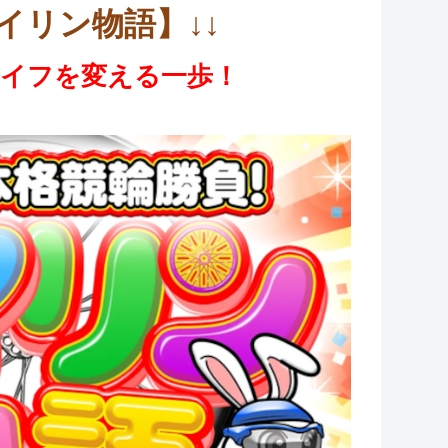
イリン物語】↓↓
イフを変える一歩！