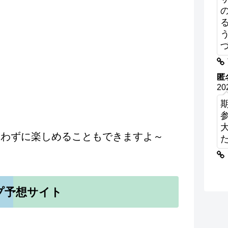
匿
20
！
使わずに楽しめることもできますよ～
プ予想サイト