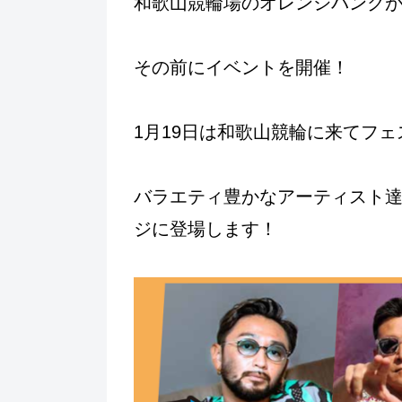
和歌山競輪場のオレンジバンク
その前にイベントを開催！
1月19日は和歌山競輪に来てフ
バラエティ豊かなアーティスト
ジに登場します！