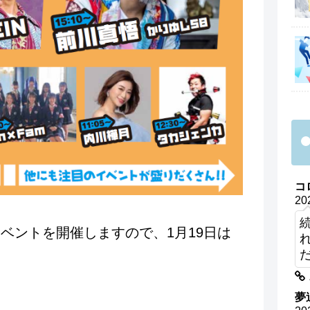
コ
20
ベントを開催しますので、1月19日は
！
夢