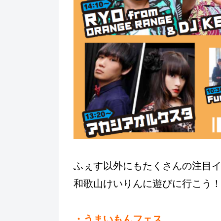
ふぇす以外にもたくさんの注目イ
和歌山けいりんに遊びに行こう
・うまいもんフェス