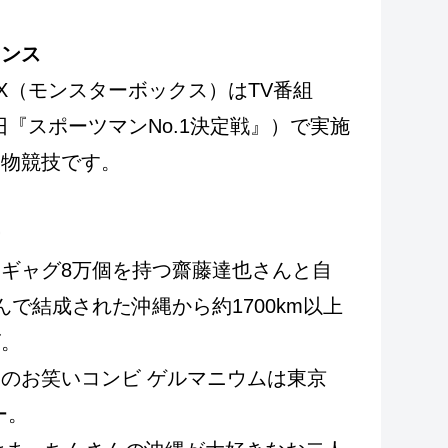
マンス
OX（モンスターボックス）はTV番組
『スポーツマンNo.1決定戦』）で実施
名物競技です。
ー
はギャグ8万個を持つ齋藤達也さんと自
で結成された沖縄から約1700km以上
ビ。
中のお笑いコンビ ゲルマニウムは東京
ー。