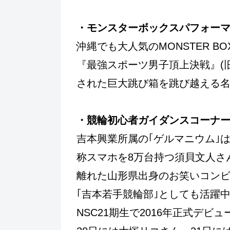
・モンスターボックスパフォー
沖縄でも大人気のMONSTER B
『最強スポーツ男子頂上決戦』(旧
された巨大跳び箱を跳び越える
・競輪初心者ガイダンスコーナ
吉本興業所属の｢ゲルマニウム｣
称スマホを8万台持つ須貝文人さん
離れた山形県出身のお笑いコン
｢吉本若手競輪部｣としても活躍
NSC21期生で2016年正式デビュ