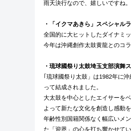
雨天決行なので、嬉しいですね
・「イクマあきら」スペシャル
全国的に大ヒットしたダイナミ
今年は沖縄創作太鼓黄龍とのコ
・琉球國祭り太鼓埼玉支部演舞
｢琉球國祭り太鼓」は1982年に
って結成されました。
大太鼓を中心としたエイサーを
よって新たな文化を創造し感動
年齢性別国籍関係なく幅広いメ
た「迎恩」の心を打ち響かせて