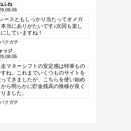
ねふね
26.08.06
2レースともしっかり当たってオメガ
は本当にありがたいです♪次回も楽し
みにしていますね！
バクガチ
ャッジ
26.08.06
爆走マネーシフトの安定感は特筆もの
ですね。これまでいくつものサイトを
使ってきましたが、こちらを使い始め
てから明らかに貯金残高の推移が良く
なりました。
バクガチ