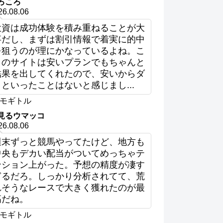
ろころ
26.08.06
投資は成功体験を積み重ねることが大
事だし、まずは割引情報で着実に的中
を狙うのが理にかなっているよね。こ
このサイトは安いプランでもちゃんと
結果を出してくれたので、安いからダ
メといったことはないと感じまし...
モギトル
見るウマッコ
26.08.06
週末ずっと競馬やってたけど、地方も
中央もデカい配当がついてめっちゃテ
ンション上がった。予想の精度が凄す
ぎるだろ。しっかり分析されてて、荒
れそうなレースで大きく獲れたのが最
高だね。
モギトル