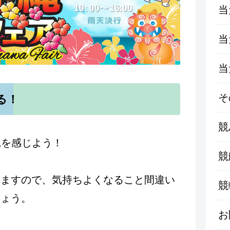
当
当
当
そ
る！
競
縄を感じよう！
競
しますので、気持ちよくなること間違い
競
しょう。
お