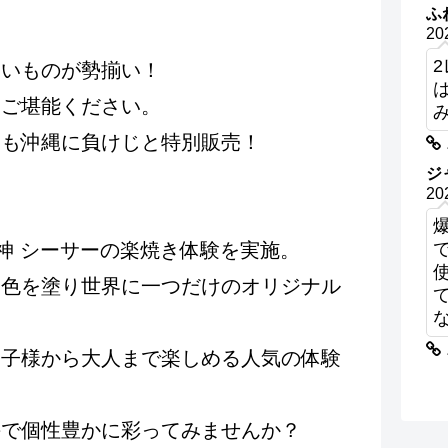
ふ
！
20
まいものが勢揃い！
とご堪能ください。
ドも沖縄に負けじと特別販売！
ジ
20
り神 シーサーの楽焼き体験を実施。
な色を塗り世界に一つだけのオリジナル
。
お子様から大人まで楽しめる人気の体験
手で個性豊かに彩ってみませんか？