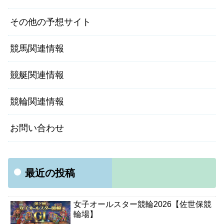
その他の予想サイト
競馬関連情報
競艇関連情報
競輪関連情報
お問い合わせ
最近の投稿
女子オールスター競輪2026【佐世保競
輪場】