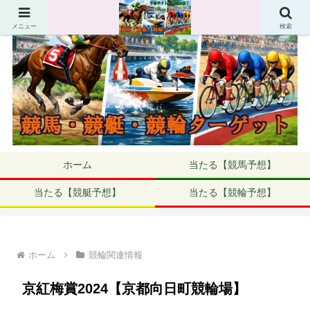
メニュー
検索
ホーム
当たる【競馬予想】
当たる【競艇予想】
当たる【競輪予想】
ホーム
競輪関連情報
京紅梅賞2024【京都向日町競輪場】