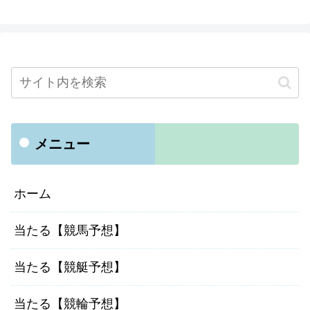
メニュー
ホーム
当たる【競馬予想】
当たる【競艇予想】
当たる【競輪予想】