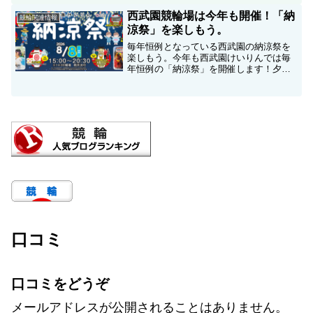
まり、2009年からは「短期登録制度」と
西武園競輪場は今年も開催！「納
競輪関連情報
して継続されてき...
涼祭」を楽しもう。
毎年恒例となっている西武園の納涼祭を
楽しもう。今年も西武園けいりんでは毎
年恒例の「納涼祭」を開催します！夕涼
みに皆様お誘い合わせの上ぜひご来場く
ださい。また、西武園競輪場のスタンド
からは所沢の夜空を彩る夏の風物詩｢西武
園ゆうえんち 打ち上げ...
口コミ
口コミをどうぞ
メールアドレスが公開されることはありません。