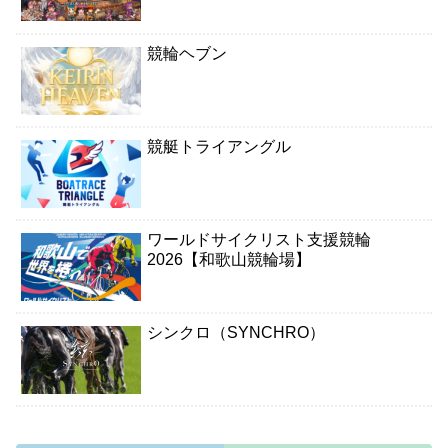
競輪ヘブン
競艇トライアングル
ワールドサイクリスト支援競輪
2026【和歌山競輪場】
シンクロ（SYNCHRO）