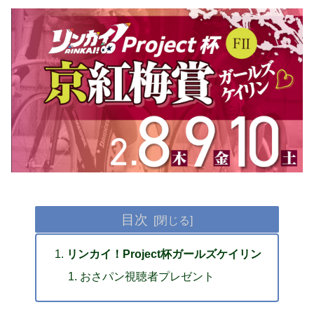
目次
リンカイ！Project杯ガールズケイリン
おさパン視聴者プレゼント