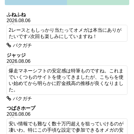
ふねふね
2026.08.06
2レースともしっかり当たってオメガは本当にありが
たいです♪次回も楽しみにしていますね！
バクガチ
ジャッジ
2026.08.06
爆走マネーシフトの安定感は特筆ものですね。これま
でいくつものサイトを使ってきましたが、こちらを使
い始めてから明らかに貯金残高の推移が良くなりまし
た。
バクガチ
つばさホープ
2026.08.06
安い情報でも難なく数十万円超えを狙っていけるのが
凄いわ。特にこの手頃な設定で参加できるオメガの安