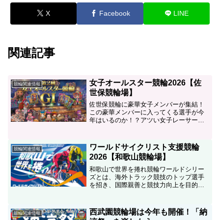
X
Facebook
LINE
関連記事
女子オールスター競輪2026【佐
競輪関連情報
世保競輪場】
佐世保競輪に豪華女子メンバーが集結！
この豪華メンバーに入ってくる選手が今
年はいるのか！？アツい女子レーサーの
本気の勝負を見逃すな。レースだけでは
なく、場内イベントも盛り上がる3日間！
【全日】・女子オールスタードリームア
ワールドサイクリスト支援競輪
競輪関連情報
イスSEVENドリーム...
2026【和歌山競輪場】
和歌山で世界を捲れ競輪ワールドシリー
ズとは、海外トラック競技のトップ選手
を招き、国際親善と競技力向上を目的に
開催されてきた外国人選手招聘レース。
その歴史は1982年の「国際競輪」から始
まり、2009年からは「短期登録制度」と
西武園競輪場は今年も開催！「納
競輪関連情報
して継続されてき...