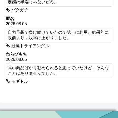
定感は半端じゃないだろ。
バクガチ
匿名
2026.08.05
自力予想で負け続けていたので試しに利用。結果的に
以前より回収率は上がりました。
競艇トライアングル
わらびもち
2026.08.05
高い商品ばかり勧められると思っていたけど、そんな
ことはありませんでした。
モギトル