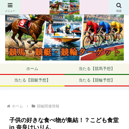
メニュー
検索
ホーム
当たる【競馬予想】
当たる【競艇予想】
当たる【競輪予想】
ホーム
競輪関連情報
子供の好きな食べ物が集結！？こども食堂
in 奈良けいりん