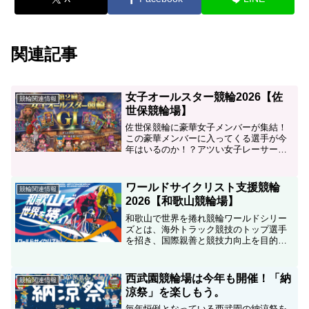
関連記事
女子オールスター競輪2026【佐
競輪関連情報
世保競輪場】
佐世保競輪に豪華女子メンバーが集結！
この豪華メンバーに入ってくる選手が今
年はいるのか！？アツい女子レーサーの
本気の勝負を見逃すな。レースだけでは
なく、場内イベントも盛り上がる3日間！
【全日】・女子オールスタードリームア
ワールドサイクリスト支援競輪
競輪関連情報
イスSEVENドリーム...
2026【和歌山競輪場】
和歌山で世界を捲れ競輪ワールドシリー
ズとは、海外トラック競技のトップ選手
を招き、国際親善と競技力向上を目的に
開催されてきた外国人選手招聘レース。
その歴史は1982年の「国際競輪」から始
まり、2009年からは「短期登録制度」と
西武園競輪場は今年も開催！「納
競輪関連情報
して継続されてき...
涼祭」を楽しもう。
毎年恒例となっている西武園の納涼祭を