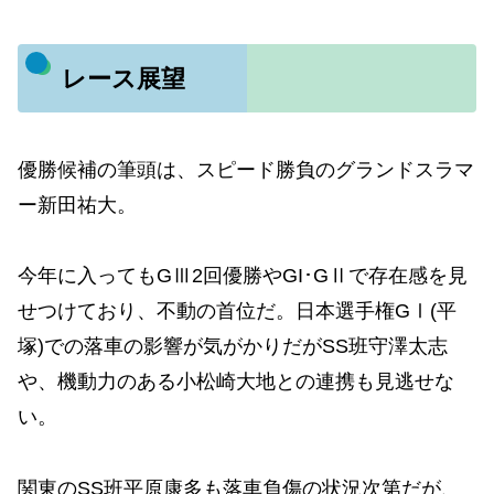
レース展望
優勝候補の筆頭は、スピード勝負のグランドスラマ
ー新田祐大。
今年に入ってもGⅢ2回優勝やGI･GⅡで存在感を見
せつけており、不動の首位だ。日本選手権GⅠ(平
塚)での落車の影響が気がかりだがSS班守澤太志
や、機動力のある小松崎大地との連携も見逃せな
い。
関東のSS班平原康多も落車負傷の状況次第だが、