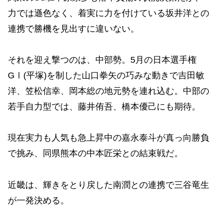
力では遜色なく、着実に力を付けている坂井洋との
連携で勝機を見出すに違いない。
それを迎え撃つのは、中部勢。5月の日本選手権
GⅠ(平塚)を制した山口拳矢の巧みな動きで吉田敏
洋、笠松信幸、岡本総の地元勢を連れ込む。中部の
若手自力型では、藤井侑吾、橋本優己にも期待。
現在実力も人気も急上昇中の嘉永泰斗が真っ向勝負
で挑み、同県熊本の中本匠栄との結束戦だ。
近畿は、輝きをとり戻した南潤との連携で三谷竜生
が一発決める。