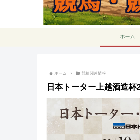
ホーム
ホーム
競輪関連情報
日本トーター上越酒造杯2