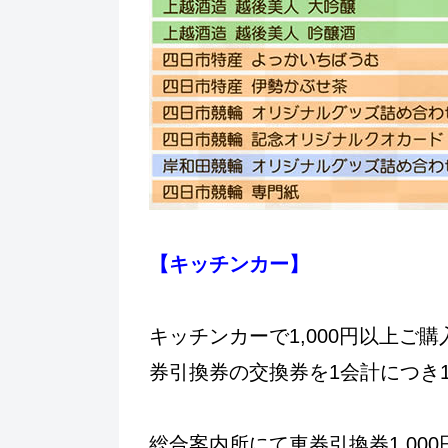
【キッチンカー】
キッチンカーで1,000円以上ご
券引換券の交換券を1会計につき
総合案内所にて車券引換券1,00