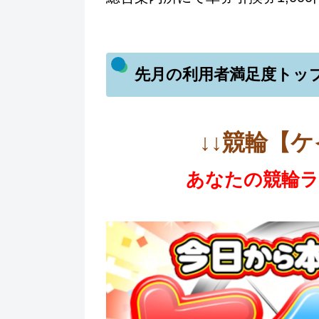
先月の利用者満足度トッ
↓↓競輪【ケ
あなたの競輪ラ