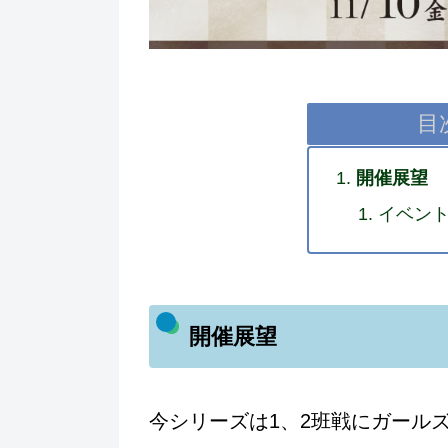
目
開催展望
イベン
開催展望
今シリーズは1、2班戦にガール