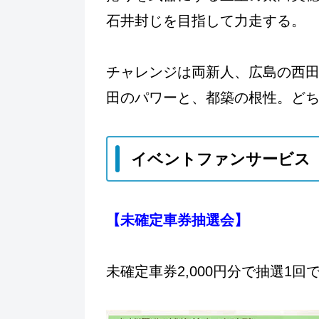
石井封じを目指して力走する。
チャレンジは両新人、広島の西
田のパワーと、都築の根性。ど
イベントファンサービス
【未確定車券抽選会】
未確定車券2,000円分で抽選1回