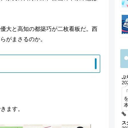
田優大と高知の都築巧が二枚看板だ。西
ちらがまさるのか。
ぶ
20
できます。
ス