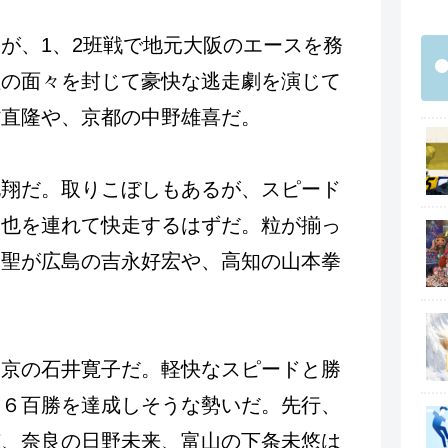
が、1、2班戦で地元大阪のエースを務
征の面々を封じて豪快な逃走劇を演じて
村直隆や、京都の中野雄喜だ。
洸翔だ。取りこぼしもあるが、スピード
和也を連れて快走するはずだ。粒が揃っ
木聖が広島の吉永好宏や、高知の山本拳
東京の石井寛子だ。軽快なスピードと勝
に６百勝を達成しそうな勢いだ。先行、
穂、奈良の日野未来、富山の下条未悠は