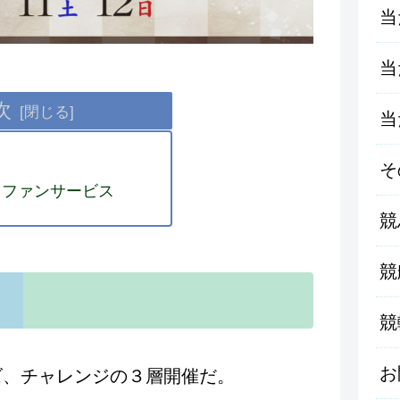
当
当
次
当
そ
トファンサービス
競
競
競
お
ズ、チャレンジの３層開催だ。