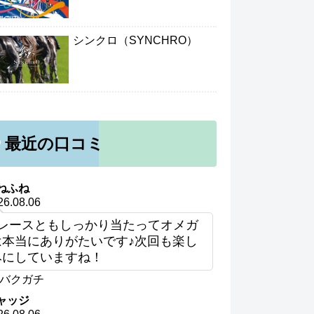
シンクロ（SYNCHRO）
最近の口コミ
ねふね
26.08.06
2レースともしっかり当たってオメガ
は本当にありがたいです♪次回も楽し
みにしていますね！
バクガチ
ャッジ