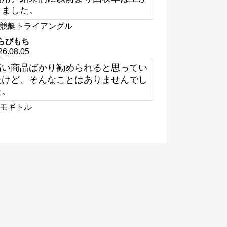
りました。
競艇トライアングル
らびもち
26.08.05
高い商品ばかり勧められると思ってい
たけど、そんなことはありませんでし
た。
モギトル