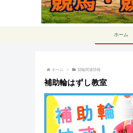
ホーム
ホーム
競輪関連情報
補助輪はずし教室