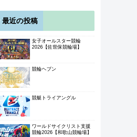
最近の投稿
女子オールスター競輪
2026【佐世保競輪場】
競輪ヘブン
競艇トライアングル
ワールドサイクリスト支援
競輪2026【和歌山競輪場】