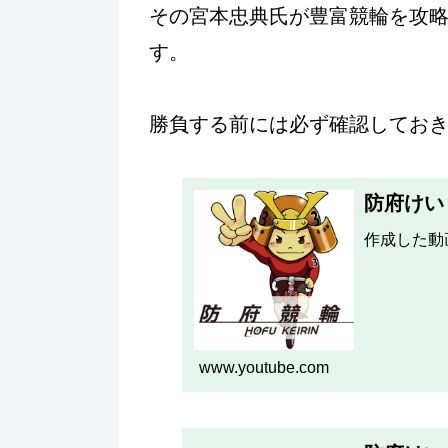
その宮本忠典氏が豊富競輪を攻略し
す。
勝負する前には必ず確認してお
防府けい
作成した動
www.youtube.com