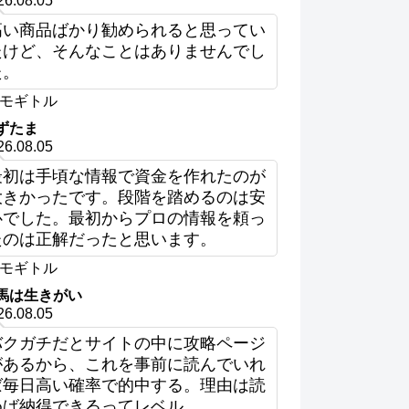
26.08.05
高い商品ばかり勧められると思ってい
たけど、そんなことはありませんでし
た。
モギトル
ずたま
26.08.05
最初は手頃な情報で資金を作れたのが
大きかったです。段階を踏めるのは安
心でした。最初からプロの情報を頼っ
たのは正解だったと思います。
モギトル
馬は生きがい
26.08.05
バクガチだとサイトの中に攻略ページ
があるから、これを事前に読んでいれ
ば毎日高い確率で的中する。理由は読
めば納得できるってレベル。