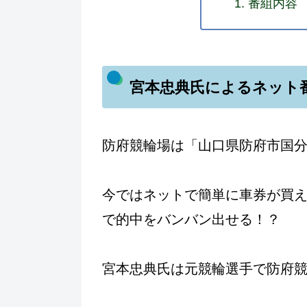
番組内容
宮本忠典氏によるネット
防府競輪場は「山口県防府市国分
今ではネットで簡単に車券が買
で的中をバンバン出せる！？
宮本忠典氏は元競輪選手で防府