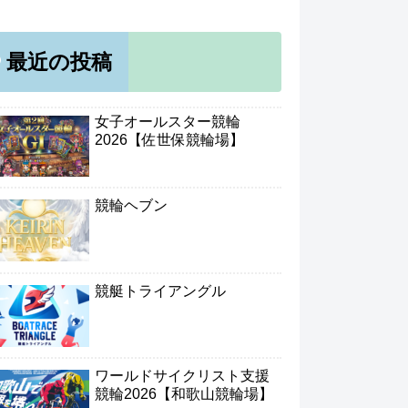
最近の投稿
女子オールスター競輪
2026【佐世保競輪場】
競輪ヘブン
競艇トライアングル
ワールドサイクリスト支援
競輪2026【和歌山競輪場】