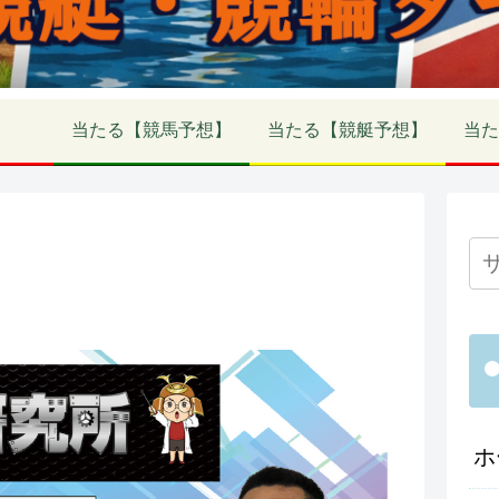
当たる【競馬予想】
当たる【競艇予想】
当た
ホ