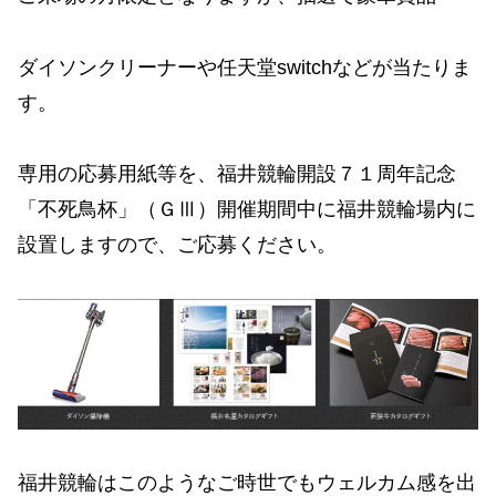
ダイソンクリーナーや任天堂switchなどが当たりま
す。
専用の応募用紙等を、福井競輪開設７１周年記念
「不死鳥杯」（ＧⅢ）開催期間中に福井競輪場内に
設置しますので、ご応募ください。
福井競輪はこのようなご時世でもウェルカム感を出