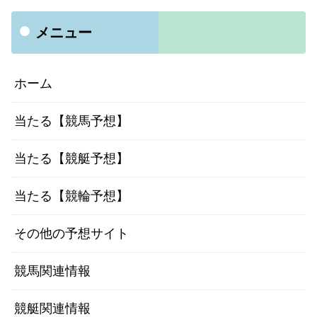
メニュー
ホーム
当たる【競馬予想】
当たる【競艇予想】
当たる【競輪予想】
その他の予想サイト
競馬関連情報
競艇関連情報