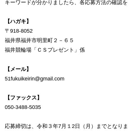
キーワードが分かりましたら、各応募方法の確認を
【ハガキ】
〒918-8052
福井県福井市明里町２－６５
福井競輪場「ＣＳプレゼント」係
【メール】
51fukuikeirin@gmail.com
【ファックス】
050-3488-5035
応募締切は、令和３年7月１2日（月）までとなりま