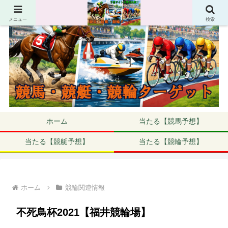
メニュー
検索
ホーム
当たる【競馬予想】
当たる【競艇予想】
当たる【競輪予想】
ホーム
競輪関連情報
不死鳥杯2021【福井競輪場】