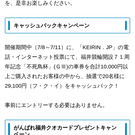
を、是非お楽しみください。
キャッシュバックキャンペーン
開催期間中（7/8～7/11）に、「KEIRIN．JP」の電
話・インターネット投票にて、福井競輪開設７１周
年記念「不死鳥杯」(ＧⅢ)の車券を合計10,000円以
上ご購入されたお客様の中から、抽選で20名様に
29,100円（フ・ク・イ）をキャッシュバック！
事前にエントリーする必要はありません。
がんばれ福井クオカードプレゼントキャン
ペーン