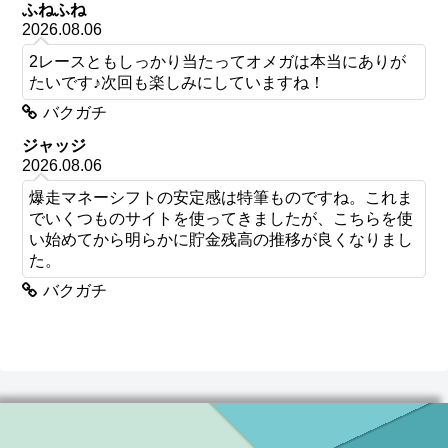
ふねふね
2026.08.06
2レースともしっかり当たってオメガは本当にありが
たいです♪次回も楽しみにしていますね！
バクガチ
ジャッジ
2026.08.06
爆走マネーシフトの安定感は特筆ものですね。これま
でいくつものサイトを使ってきましたが、こちらを使
い始めてから明らかに貯金残高の推移が良くなりまし
た。
バクガチ