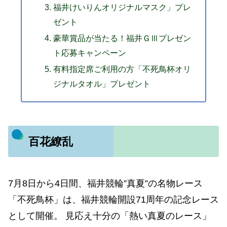
福井けいりんオリジナルマスク」プレ
ゼント
豪華賞品が当たる！福井ＧⅢプレゼン
ト応募キャンペーン
有料指定席ご利用の方「不死鳥杯オリ
ジナルタオル」プレゼント
百花繚乱
7月8日から4日間、福井競輪”真夏”の名物レース
「不死鳥杯」は、福井競輪開設71周年の記念レース
として開催。 見応え十分の「熱い真夏のレース」