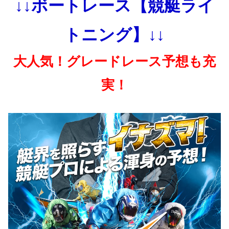
↓↓ボートレース【競艇ライ
トニング】↓↓
大人気！グレードレース予想も充
実！