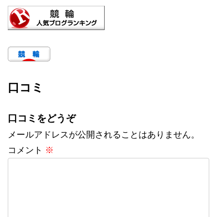
園ゆうえんち 打ち上げ...
口コミ
口コミをどうぞ
メールアドレスが公開されることはありません。
コメント
※