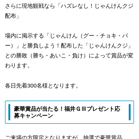
さらに現地観戦なら「ハズレなし！じゃんけんクジ
配布」
場内に掲示する「じゃんけん（グー・チョキ・パ
ー）」と勝負しよう！配布した「じゃんけんクジ」
との勝敗（勝ち・あいこ・負け）によって賞品が変
わります。
各日先着300名様となります。
豪華賞品が当たる！福井ＧⅢプレゼント応
募キャンペーン
ご来場の方限定となりますが、抽選で豪華賞品