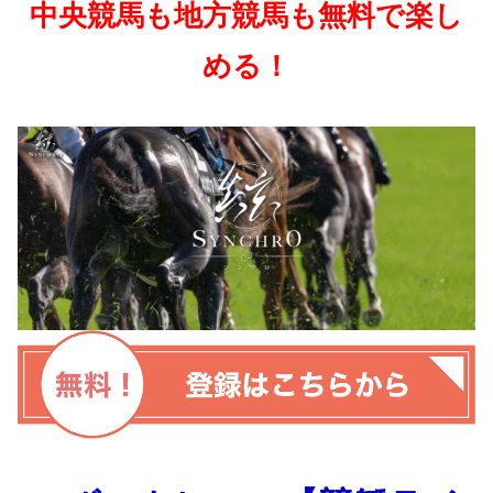
中央競馬も地方競馬も無料で楽し
める！