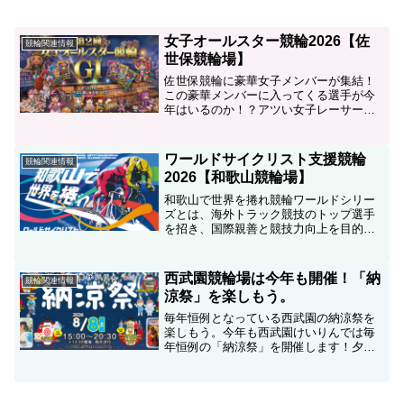
女子オールスター競輪2026【佐
競輪関連情報
世保競輪場】
佐世保競輪に豪華女子メンバーが集結！
この豪華メンバーに入ってくる選手が今
年はいるのか！？アツい女子レーサーの
本気の勝負を見逃すな。レースだけでは
なく、場内イベントも盛り上がる3日間！
【全日】・女子オールスタードリームア
ワールドサイクリスト支援競輪
競輪関連情報
イスSEVENドリーム...
2026【和歌山競輪場】
和歌山で世界を捲れ競輪ワールドシリー
ズとは、海外トラック競技のトップ選手
を招き、国際親善と競技力向上を目的に
開催されてきた外国人選手招聘レース。
その歴史は1982年の「国際競輪」から始
まり、2009年からは「短期登録制度」と
西武園競輪場は今年も開催！「納
競輪関連情報
して継続されてき...
涼祭」を楽しもう。
毎年恒例となっている西武園の納涼祭を
楽しもう。今年も西武園けいりんでは毎
年恒例の「納涼祭」を開催します！夕涼
みに皆様お誘い合わせの上ぜひご来場く
ださい。また、西武園競輪場のスタンド
からは所沢の夜空を彩る夏の風物詩｢西武