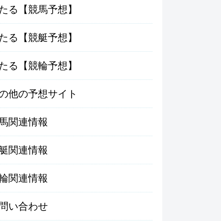
たる【競馬予想】
たる【競艇予想】
たる【競輪予想】
の他の予想サイト
馬関連情報
艇関連情報
輪関連情報
問い合わせ