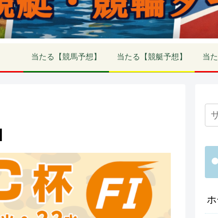
当たる【競馬予想】
当たる【競艇予想】
当た
】
ホ