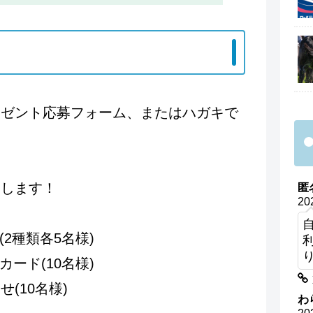
レゼント応募フォーム、またはハガキで
トします！
匿
20
2種類各5名様)
ード(10名様)
(10名様)
わ