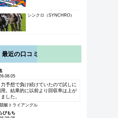
シンクロ（SYNCHRO）
最近の口コミ
名
26.08.05
自力予想で負け続けていたので試しに
利用。結果的に以前より回収率は上が
りました。
競艇トライアングル
らびもち