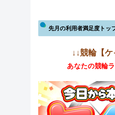
先月の利用者満足度トッ
↓↓競輪【ケ
あなたの競輪ラ