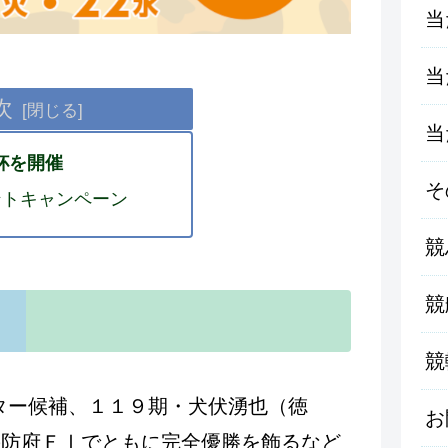
当
当
次
当
C杯を開催
そ
ントキャンペーン
競
競
競
スター候補、１１９期・犬伏湧也（徳
お
の防府ＦⅠでともに完全優勝を飾るなど