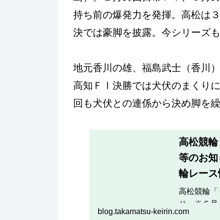
持ち前の爆発力を発揮。高松は
決では豪脚を披露。今シリーズ
地元香川の雄、福島武士（香川
高知ＦⅠ決勝では犬伏のまくり
回も犬伏との連係から決め脚を
高松競輪
等のお知
輪レース
高松競輪「
せ ※６月
blog.takamatsu-keirin.com