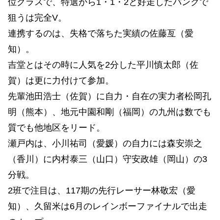
位クラスで、特選から1・1・2と好走したバンクで
狙うは完全V。
連携するのは、失格で落ちた実績の佐藤亙（愛
知）。
吉堂とはその時に人気を2分した平川慎太郎（佐
賀）は更に力付けて参加。
先輩池田浩士（佐賀）に自力・自在の実力者松岡孔
明（熊本）、地元中園和剛（福岡）の九州は数でも
質でも他地区をリード。
瀬戸内は、小川祐司（愛媛）の自力には森安崇之
（香川）に内村泰三（山口）守安政雄（岡山）の3
分戦。
2班で注目は、117期の先行レーサー林敬宏（愛
知）、久留米は6月のレインボーファイナルで出走