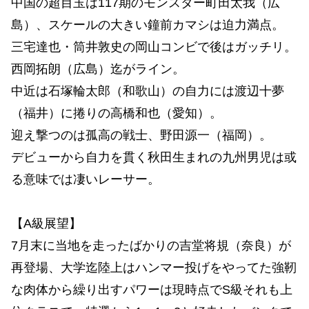
中国の超目玉は117期のモンスター町田太我（広
島）、スケールの大きい鐘前カマシは迫力満点。
三宅達也・筒井敦史の岡山コンビで後はガッチリ。
西岡拓朗（広島）迄がライン。
中近は石塚輪太郎（和歌山）の自力には渡辺十夢
（福井）に捲りの高橋和也（愛知）。
迎え撃つのは孤高の戦士、野田源一（福岡）。
デビューから自力を貫く秋田生まれの九州男児は或
る意味では凄いレーサー。
【A級展望】
7月末に当地を走ったばかりの吉堂将規（奈良）が
再登場、大学迄陸上はハンマー投げをやってた強靭
な肉体から繰り出すパワーは現時点でS級それも上