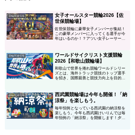
女子オールスター競輪2026【佐
競輪関連情報
世保競輪場】
佐世保競輪に豪華女子メンバーが集結！
この豪華メンバーに入ってくる選手が今
年はいるのか！？アツい女子レーサーの
本気の勝負を見逃すな。レースだけでは
なく、場内イベントも盛り上がる3日間！
【全日】・女子オールスタードリームア
ワールドサイクリスト支援競輪
競輪関連情報
イスSEVENドリーム...
2026【和歌山競輪場】
和歌山で世界を捲れ競輪ワールドシリー
ズとは、海外トラック競技のトップ選手
を招き、国際親善と競技力向上を目的に
開催されてきた外国人選手招聘レース。
その歴史は1982年の「国際競輪」から始
まり、2009年からは「短期登録制度」と
西武園競輪場は今年も開催！「納
競輪関連情報
して継続されてき...
涼祭」を楽しもう。
毎年恒例となっている西武園の納涼祭を
楽しもう。今年も西武園けいりんでは毎
年恒例の「納涼祭」を開催します！夕涼
みに皆様お誘い合わせの上ぜひご来場く
ださい。また、西武園競輪場のスタンド
からは所沢の夜空を彩る夏の風物詩｢西武