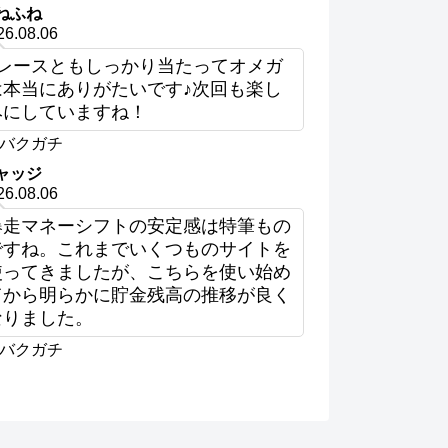
ねふね
26.08.06
2レースともしっかり当たってオメガ
は本当にありがたいです♪次回も楽し
みにしていますね！
バクガチ
ャッジ
26.08.06
爆走マネーシフトの安定感は特筆もの
ですね。これまでいくつものサイトを
使ってきましたが、こちらを使い始め
てから明らかに貯金残高の推移が良く
なりました。
バクガチ