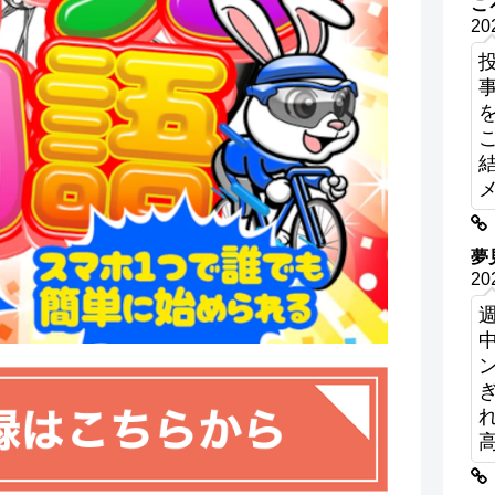
こ
20
夢
20