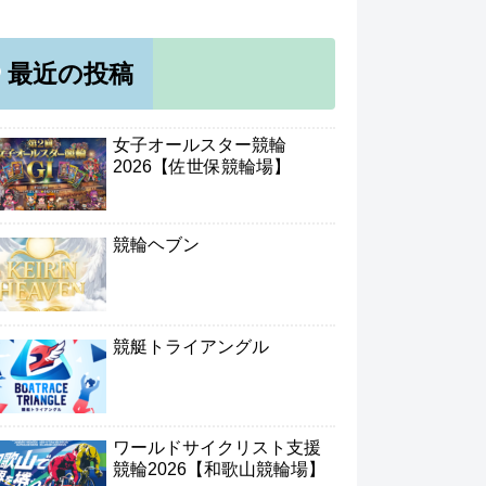
最近の投稿
女子オールスター競輪
2026【佐世保競輪場】
競輪ヘブン
競艇トライアングル
ワールドサイクリスト支援
競輪2026【和歌山競輪場】