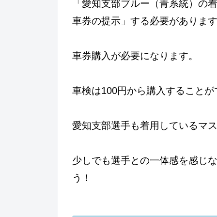
「愛知支部ブルー（青系統）の
車券の提示」する必要がありま
車券購入が必要になります。
車検は100円から購入すること
愛知支部選手も着用しているマ
少しでも選手との一体感を感じ
う！