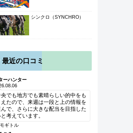
シンクロ（SYNCHRO）
最近の口コミ
ターハンター
26.08.06
中央でも地方でも素晴らしい的中をも
らえたので、来週は一段と上の情報を
選んで、さらに大きな配当を目指した
いと考えています。
モギトル