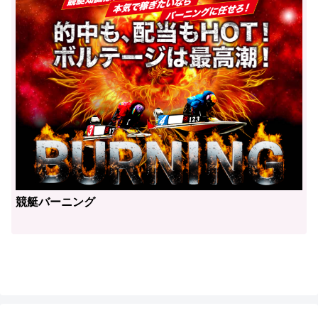
競艇バーニング