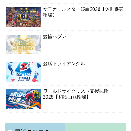
女子オールスター競輪2026【佐世保競
輪場】
競輪ヘブン
競艇トライアングル
ワールドサイクリスト支援競輪
2026【和歌山競輪場】