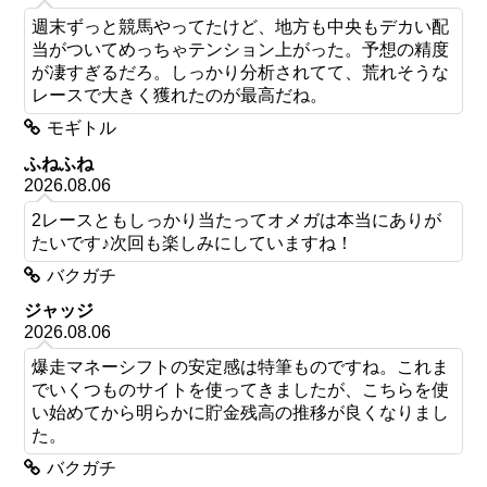
週末ずっと競馬やってたけど、地方も中央もデカい配
当がついてめっちゃテンション上がった。予想の精度
が凄すぎるだろ。しっかり分析されてて、荒れそうな
レースで大きく獲れたのが最高だね。
モギトル
ふねふね
2026.08.06
2レースともしっかり当たってオメガは本当にありが
たいです♪次回も楽しみにしていますね！
バクガチ
ジャッジ
2026.08.06
爆走マネーシフトの安定感は特筆ものですね。これま
でいくつものサイトを使ってきましたが、こちらを使
い始めてから明らかに貯金残高の推移が良くなりまし
た。
バクガチ