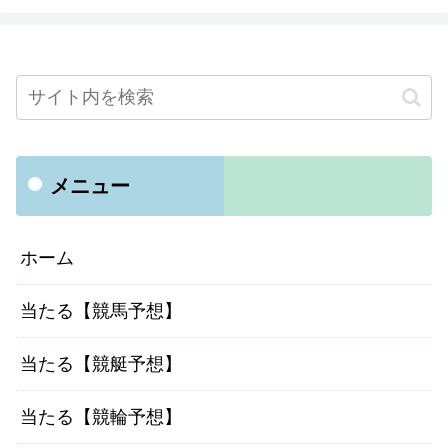
メニュー
ホーム
当たる【競馬予想】
当たる【競艇予想】
当たる【競輪予想】