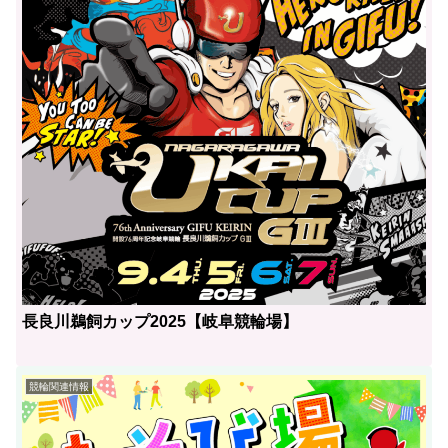
長良川鵜飼カップ2025【岐阜競輪場】
競輪関連情報