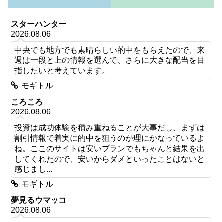
スターハンター
2026.08.06
中央でも地方でも素晴らしい的中をもらえたので、来
週は一段と上の情報を選んで、さらに大きな配当を目
指したいと考えています。
モギトル
ころころ
2026.08.06
投資は成功体験を積み重ねることが大事だし、まずは
割引情報で着実に的中を狙うのが理にかなっているよ
ね。ここのサイトは安いプランでもちゃんと結果を出
してくれたので、安いからダメといったことはないと
感じまし...
モギトル
夢見るウマッコ
2026.08.06