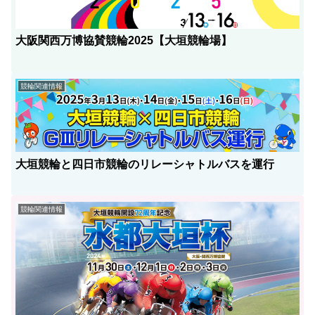
大阪関西万博協賛競輪2025【大垣競輪場】
競輪関連情報
大垣競輪と四日市競輪のリレーシャトルバスを運行
競輪関連情報