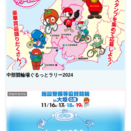
中部競輪場ぐるっとラリー2024
競輪関連情報