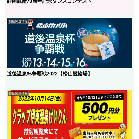
静岡競輪70周年記念ダンスコンテスト
競輪関連情報
道後温泉杯争覇戦2022【松山競輪場】
競輪関連情報