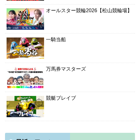
オールスター競輪2026【松山競輪場】
一騎当船
万馬券マスターズ
競艇ブレイブ