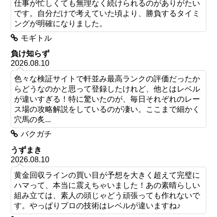
仕事が忙しくても無理なく続けられるのがありがたい
です。自分だけで考えていた頃より、勝負するタイミ
ングが明確になりました。
モギトル
負け知らず
2026.08.10
色々な検証サイトで軒並み最高ランクの評価だったか
らどうなのかと思って登録したけれど、他とはレベル
が違いすぎる！特に驚いたのが、毎日それぞれのレー
ス場の攻略解説をしているのが凄い。ここまで細かく
穴馬の炙...
バクガチ
うずまき
2026.08.10
黄金回収ラインの買い目が予想を大きく超えて完璧に
ハマって、本当に震えちゃいました！あの素晴らしい
組み立ては、素人の頭じゃどう頑張っても作れないで
す。やっぱりプロの技術はレベルが違いますね♪