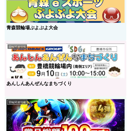
青森競輪場ぷよぷよ大会
競輪関連情報
あんしんあんぜんなまちづくり
競輪関連情報