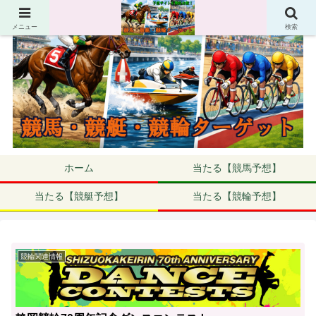
メニュー
検索
ホーム
当たる【競馬予想】
当たる【競艇予想】
当たる【競輪予想】
競輪関連情報