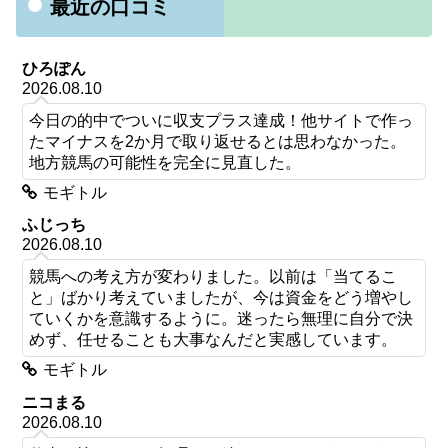
最近の口コミ
ひろぽん
2026.08.10
今日の的中でついに収支プラス達成！他サイトで作っ
たマイナスを2か月で取り返せるとは思わなかった。
地方競馬の可能性を完全に見直した。
モギトル
ふじっち
2026.08.10
競馬への考え方が変わりました。以前は「当てるこ
と」ばかり考えていましたが、今は資金をどう増やし
ていくかを意識するように。迷ったら無理に自分で決
めず、任せることも大事なんだと実感しています。
モギトル
ニコまる
2026.08.10